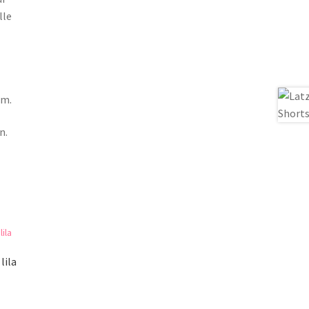
lle
cm.
n.
lila