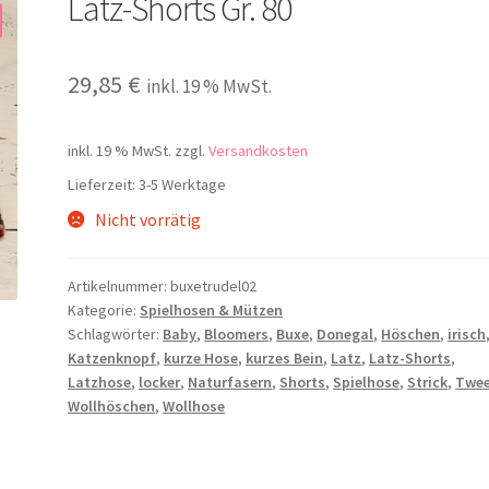
Latz-Shorts Gr. 80
29,85
€
inkl. 19 % MwSt.
inkl. 19 % MwSt.
zzgl.
Versandkosten
Lieferzeit:
3-5 Werktage
Nicht vorrätig
Artikelnummer:
buxetrudel02
Kategorie:
Spielhosen & Mützen
Schlagwörter:
Baby
,
Bloomers
,
Buxe
,
Donegal
,
Höschen
,
irisch
Katzenknopf
,
kurze Hose
,
kurzes Bein
,
Latz
,
Latz-Shorts
,
Latzhose
,
locker
,
Naturfasern
,
Shorts
,
Spielhose
,
Strick
,
Twe
Wollhöschen
,
Wollhose