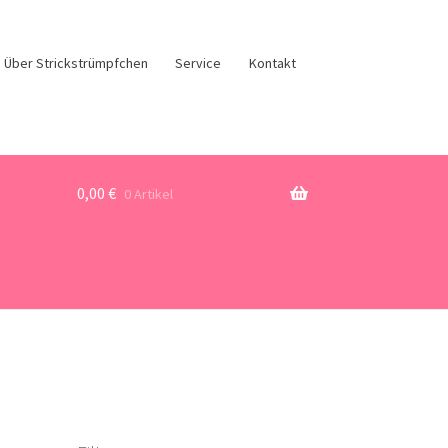
Über Strickstrümpfchen
Service
Kontakt
0,00
€
0 Artikel