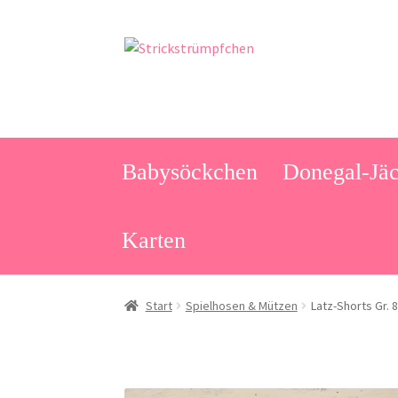
Zur
Zum
Navigation
Inhalt
springen
springen
Babysöckchen
Donegal-Jäc
Karten
Start
Spielhosen & Mützen
Latz-Shorts Gr. 