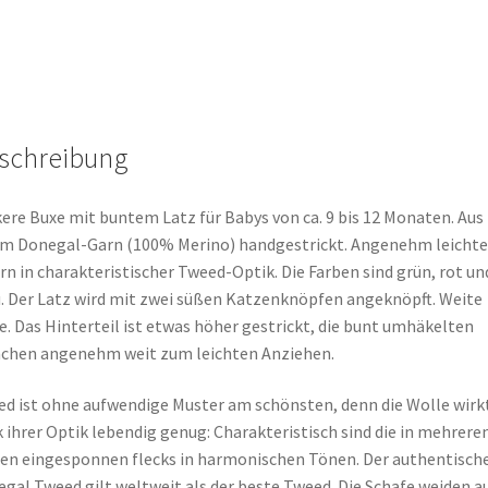
schreibung
ere Buxe mit buntem Latz für Babys von ca. 9 bis 12 Monaten. Aus
m Donegal-Garn (100% Merino) handgestrickt. Angenehm leichte
rn in charakteristischer Tweed-Optik. Die Farben sind grün, rot un
. Der Latz wird mit zwei süßen Katzenknöpfen angeknöpft. Weite
e. Das Hinterteil ist etwas höher gestrickt, die bunt umhäkelten
chen angenehm weit zum leichten Anziehen.
d ist ohne aufwendige Muster am schönsten, denn die Wolle wirk
 ihrer Optik lebendig genug: Charakteristisch sind die in mehrere
en eingesponnen flecks in harmonischen Tönen. Der authentisch
gal Tweed gilt weltweit als der beste Tweed. Die Schafe weiden a