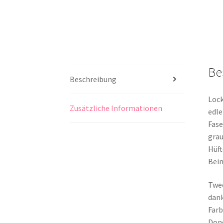
Be
Beschreibung
Lock
Zusätzliche Informationen
edle
Fase
grau
Hüft
Bein
Twee
dank
Farb
Done