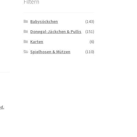
Filtern
Babysöckchen
(143)
Donegal-Jäckchen & Pullis
(151)
Karten
(6)
Spielhosen & Mützen
(110)
,
ed
,