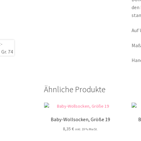
den 
stam
Auf 
Maße
Hand
Ähnliche Produkte
Baby-Wollsocken, Größe 19
B
8,35
€
inkl. 19 % MwSt.