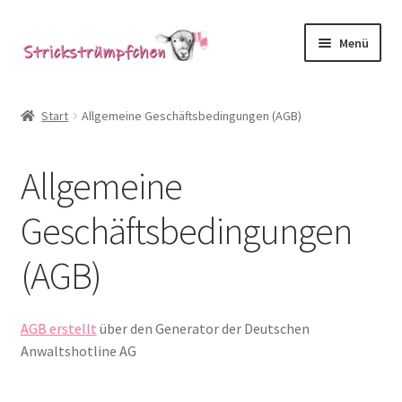
Zur
Zum
Menü
Navigation
Inhalt
springen
springen
Shop
Start
Allgemeine Geschäftsbedingungen (AGB)
Babysöckchen
Allgemeine
Donegal-Jäckchen & Pullis
Geschäftsbedingungen
Spielhosen & Mützen
(AGB)
Karten
Über Strickstrümpfchen
AGB erstellt
über den Generator der Deutschen
Anwaltshotline AG
Service