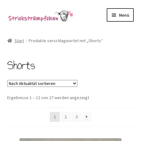
Zur
Zum
Menü
Navigation
Inhalt
springen
springen
Shop
Start
Produkte verschlagwortet mit „Shorts“
Babysöckchen
Shorts
Donegal-Jäckchen & Pullis
Spielhosen & Mützen
Nach
Ergebnisse 1 – 12 von 27 werden angezeigt
Karten
Aktualität
sortiert
Über Strickstrümpfchen
1
2
3
Service