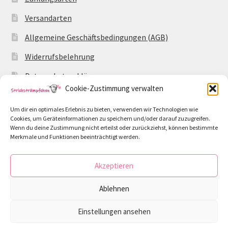
Versandarten
Allgemeine Geschäftsbedingungen (AGB)
Widerrufsbelehrung
Datenschutzerklärung
Cookie-Zustimmung verwalten
Impressum
Um dir ein optimales Erlebnis zu bieten, verwenden wir Technologien wie
Cookie-Richtlinie (EU)
Cookies, um Geräteinformationen zu speichern und/oder darauf zuzugreifen.
Wenn du deine Zustimmung nicht erteilst oder zurückziehst, können bestimmte
Merkmale und Funktionen beeinträchtigt werden.
Akzeptieren
© Strickstrümpfchen 2026
Ablehnen
Datenschutzerklärung
Erstellt mit WooCommerce
.
Einstellungen ansehen
0