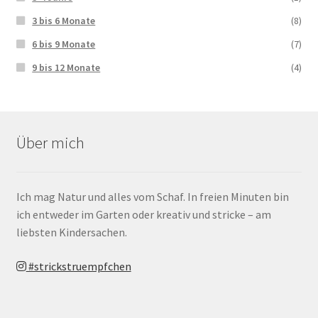
3 bis 6 Monate
(8)
6 bis 9 Monate
(7)
9 bis 12 Monate
(4)
Über mich
Ich mag Natur und alles vom Schaf. In freien Minuten bin
ich entweder im Garten oder kreativ und stricke – am
liebsten Kindersachen.
#strickstruempfchen