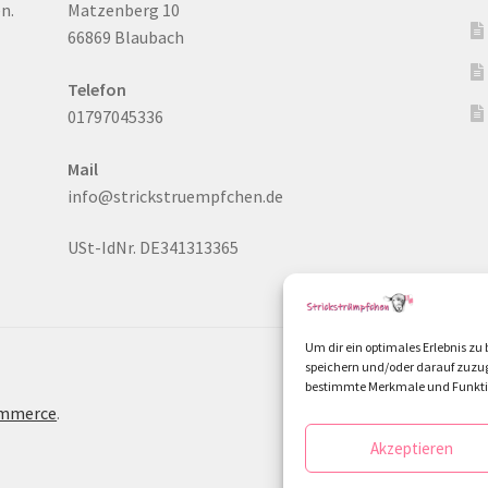
n.
Matzenberg 10
66869 Blaubach
Telefon
01797045336
Mail
info@strickstruempfchen.de
USt-IdNr. DE341313365
Um dir ein optimales Erlebnis z
speichern und/oder darauf zuzug
bestimmte Merkmale und Funktio
ommerce
.
Akzeptieren