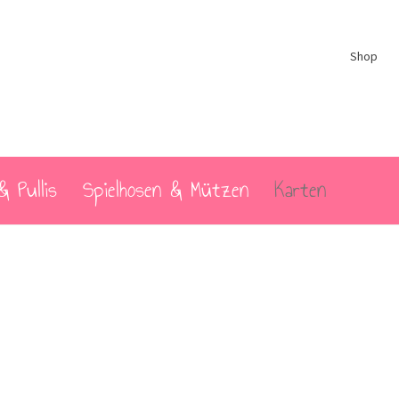
Shop
& Pullis
Spielhosen & Mützen
Karten