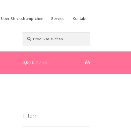
Über Strickstrümpfchen
Service
Kontakt
Suchen
Suchen
nach:
0,00
€
0 Artikel
Filtern