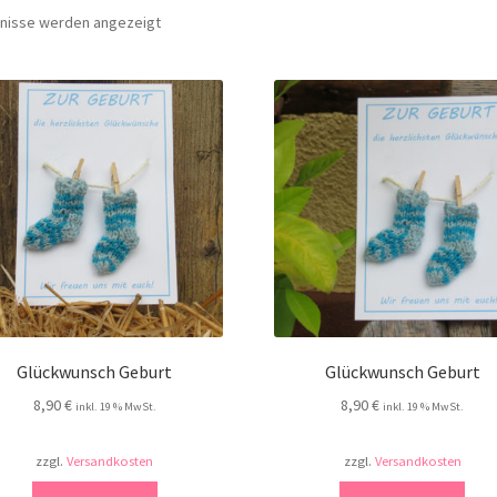
Nach
bnisse werden angezeigt
Aktualität
sortiert
Glückwunsch Geburt
Glückwunsch Geburt
8,90
€
8,90
€
inkl. 19 % MwSt.
inkl. 19 % MwSt.
zzgl.
Versandkosten
zzgl.
Versandkosten