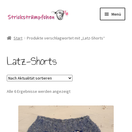
Zur
Zum
Menü
Navigation
Inhalt
springen
springen
Shop
Start
Produkte verschlagwortet mit „Latz-Shorts“
Babysöckchen
Latz-Shorts
Donegal-Jäckchen & Pullis
Spielhosen & Mützen
Nach
Alle 6 Ergebnisse werden angezeigt
Karten
Aktualität
sortiert
Über Strickstrümpfchen
Service