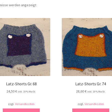
Nach
bnisse werden angezeigt
Aktualität
sortiert
Latz-Shorts Gr. 68
Latz-Shorts Gr. 74
24,50
€
28,60
€
inkl. 19 % MwSt.
inkl. 19 % MwSt.
zzgl.
Versandkosten
zzgl.
Versandkosten