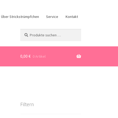
Über Strickstrümpfchen
Service
Kontakt
Suchen
Suchen
nach:
0,00
€
0 Artikel
Filtern