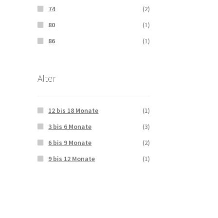
74
(2)
80
(1)
86
(1)
Alter
12 bis 18 Monate
(1)
3 bis 6 Monate
(3)
6 bis 9 Monate
(2)
9 bis 12 Monate
(1)