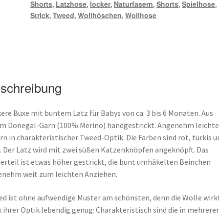
Shorts
Latzhose
locker
Naturfasern
Shorts
Spielhose
,
,
,
,
,
,
Strick
Tweed
Wollhöschen
Wollhose
,
,
,
schreibung
ere Buxe mit buntem Latz für Babys von ca. 3 bis 6 Monaten. Aus
m Donegal-Garn (100% Merino) handgestrickt. Angenehm leichte
rn in charakteristischer Tweed-Optik. Die Farben sind rot, türkis u
. Der Latz wird mit zwei süßen Katzenknöpfen angeknöpft. Das
erteil ist etwas höher gestrickt, die bunt umhäkelten Beinchen
nehm weit zum leichten Anziehen.
d ist ohne aufwendige Muster am schönsten, denn die Wolle wirk
 ihrer Optik lebendig genug: Charakteristisch sind die in mehrere