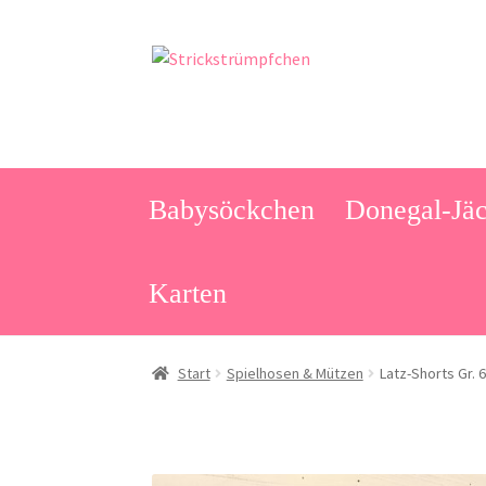
Zur
Zum
Navigation
Inhalt
springen
springen
Babysöckchen
Donegal-Jäc
Karten
Start
Spielhosen & Mützen
Latz-Shorts Gr. 