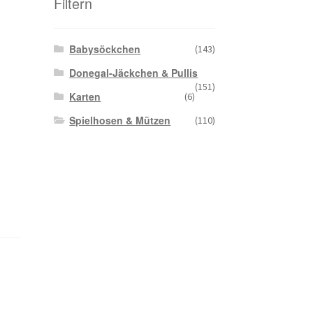
Filtern
Babysöckchen
(143)
Donegal-Jäckchen & Pullis
(151)
Karten
(6)
Spielhosen & Mützen
(110)