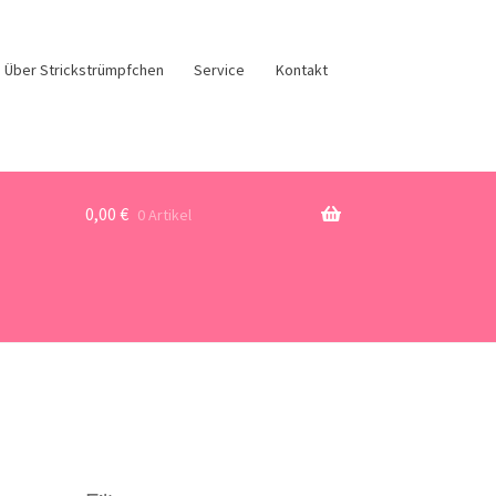
Über Strickstrümpfchen
Service
Kontakt
0,00
€
0 Artikel