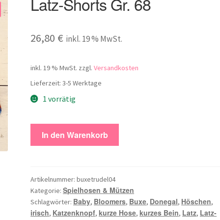
Latz-Shorts Gr. 68
26,80
€
inkl. 19 % MwSt.
inkl. 19 % MwSt.
zzgl.
Versandkosten
Lieferzeit:
3-5 Werktage
1 vorrätig
Latz-
In den Warenkorb
Shorts
Gr.
68
Menge
Artikelnummer:
buxetrudel04
Spielhosen & Mützen
Kategorie:
Baby
Bloomers
Buxe
Donegal
Höschen
Schlagwörter:
,
,
,
,
,
irisch
Katzenknopf
kurze Hose
kurzes Bein
Latz
Latz-
,
,
,
,
,