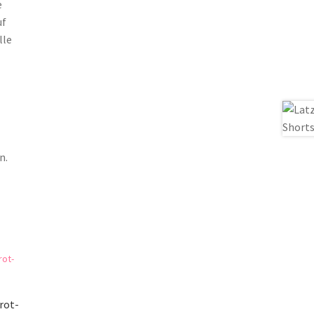
e
uf
lle
n.
rot-