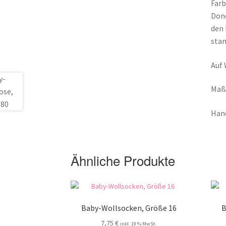
Farb
Done
den 
stam
Auf 
Maße
Hand
Ähnliche Produkte
Baby-Wollsocken, Größe 16
B
7,75
€
inkl. 19 % MwSt.