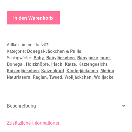
Katzenjäckchen
In den Warenkorb
Donegal
Tweed,
Größe
62
Artikelnummer:
katz07
Kategorie:
Donegal-Jäckchen & Pullis
Menge
Schlagwörter:
Baby
,
Babyjäckchen
,
Babyjacke
,
bunt
,
Donegal
,
Holzknöpfe
,
irisch
,
Katze
,
Katzengesicht
,
Katzenjäckchen
,
Katzenkopf
,
Kinderjäckchen
,
Merino
,
Naturfasern
,
Raglan
,
Tweed
,
Wolljäckchen
,
Wolljacke
Beschreibung
Zusätzliche Informationen