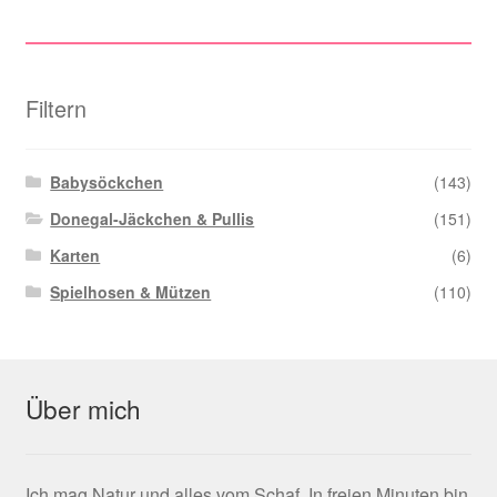
Filtern
Babysöckchen
(143)
Donegal-Jäckchen & Pullis
(151)
Karten
(6)
Spielhosen & Mützen
(110)
Über mich
Ich mag Natur und alles vom Schaf. In freien Minuten bin