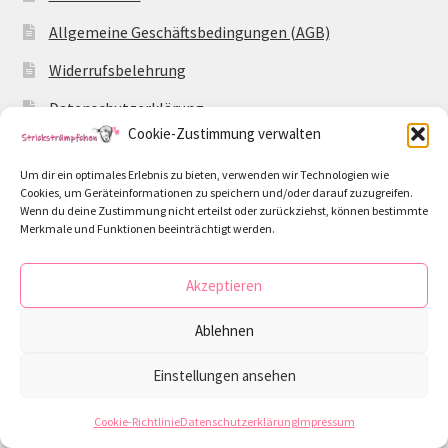
Allgemeine Geschäftsbedingungen (AGB)
Widerrufsbelehrung
Datenschutzerklärung
Cookie-Zustimmung verwalten
Impressum
Um dir ein optimales Erlebnis zu bieten, verwenden wir Technologien wie
Cookie-Richtlinie (EU)
Cookies, um Geräteinformationen zu speichern und/oder darauf zuzugreifen.
Wenn du deine Zustimmung nicht erteilst oder zurückziehst, können bestimmte
Merkmale und Funktionen beeinträchtigt werden.
Akzeptieren
© Strickstrümpfchen 2026
Ablehnen
Datenschutzerklärung
Erstellt mit WooCommerce
.
Einstellungen ansehen
0
Cookie-Richtlinie
Datenschutzerklärung
Impressum
Suchen
Suchen