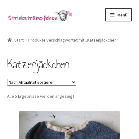
Zur
Zum
Menü
Navigation
Inhalt
springen
springen
Shop
Start
Produkte verschlagwortet mit „Katzenjäckchen“
Babysöckchen
Katzenjäckchen
Donegal-Jäckchen & Pullis
Spielhosen & Mützen
Nach
Alle 5 Ergebnisse werden angezeigt
Karten
Aktualität
sortiert
Über Strickstrümpfchen
Service