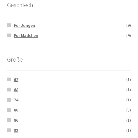
Geschlecht
Für Jungen
(9)
Für Mädchen
(9)
Größe
62
(1)
68
(1)
74
(1)
80
(3)
86
(1)
92
(1)