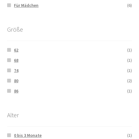
Für Mädchen
(6)
Größe
62
(1)
68
(1)
74
(1)
80
(2)
86
(1)
Alter
0 bis 3 Monate
(1)