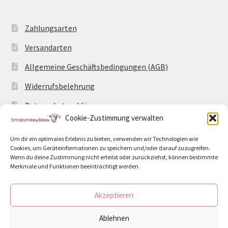
Zahlungsarten
Versandarten
Allgemeine Geschäftsbedingungen (AGB)
Widerrufsbelehrung
Datenschutzerklärung
Cookie-Zustimmung verwalten
Impressum
Um dir ein optimales Erlebnis zu bieten, verwenden wir Technologien wie
Cookie-Richtlinie (EU)
Cookies, um Geräteinformationen zu speichern und/oder darauf zuzugreifen.
Wenn du deine Zustimmung nicht erteilst oder zurückziehst, können bestimmte
Merkmale und Funktionen beeinträchtigt werden.
Akzeptieren
© Strickstrümpfchen 2026
Ablehnen
Datenschutzerklärung
Erstellt mit WooCommerce
.