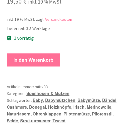
19,50
€
inkl. 19 % MwSt.
inkl. 19 % MwSt.
zzgl.
Versandkosten
Lieferzeit:
3-5 Werktage
1 vorrätig
Baby-
In den Warenkorb
Pilotenmütze
natur
Menge
Artikelnummer:
mütz33
Spielhosen & Mützen
Kategorie:
Baby
Babymützchen
Babymütze
Bändel
Schlagwörter:
,
,
,
,
Cashmere
Donegal
Holzknöpfe
irisch
Merinowolle
,
,
,
,
,
Naturfasern
Ohrenklappen
Pilotenmütze
Pilotenstil
,
,
,
,
Seide
Strukturmuster
Tweed
,
,