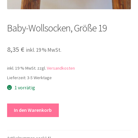
Kontakt
Baby-Wollsocken, Größe 19
8,35
€
inkl. 19 % MwSt.
inkl. 19 % MwSt.
zzgl.
Versandkosten
Lieferzeit:
3-5 Werktage
1 vorrätig
Baby-
In den Warenkorb
Wollsocken,
Größe
19
Menge