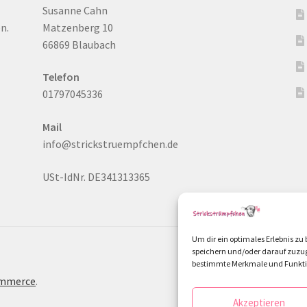
Susanne Cahn
n.
Matzenberg 10
66869 Blaubach
Telefon
01797045336
Mail
info@strickstruempfchen.de
USt-IdNr. DE341313365
Um dir ein optimales Erlebnis z
speichern und/oder darauf zuzug
bestimmte Merkmale und Funktio
ommerce
.
Akzeptieren