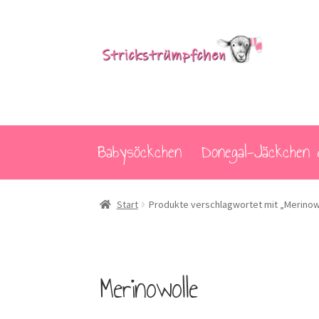
Zur
Zum
Navigation
Inhalt
springen
springen
Babysöckchen
Donegal-Jäckchen 
Start
Produkte verschlagwortet mit „Merinow
Merinowolle