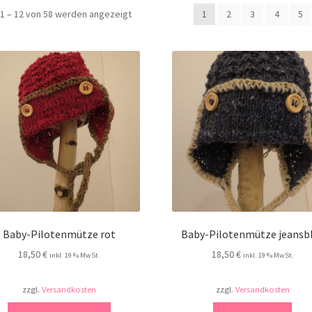
Nach
1 – 12 von 58 werden angezeigt
1
2
3
4
5
Aktualität
sortiert
Baby-Pilotenmütze rot
Baby-Pilotenmütze jeansb
18,50
€
18,50
€
inkl. 19 % MwSt.
inkl. 19 % MwSt.
zzgl.
Versandkosten
zzgl.
Versandkosten