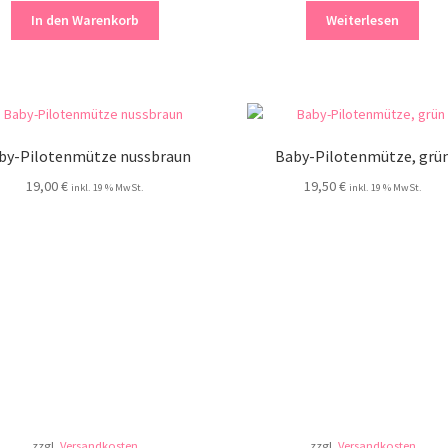
In den Warenkorb
Weiterlesen
by-Pilotenmütze nussbraun
Baby-Pilotenmütze, grü
19,00
€
19,50
€
inkl. 19 % MwSt.
inkl. 19 % MwSt.
zzgl.
Versandkosten
zzgl.
Versandkosten