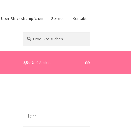
Über Strickstrümpfchen
Service
Kontakt
Suchen
Suchen
nach:
0,00
€
0 Artikel
Filtern