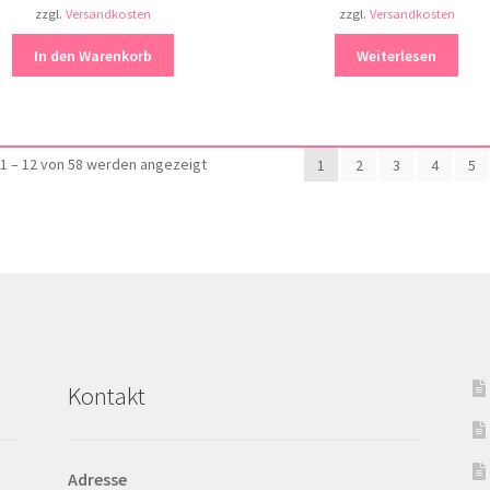
zzgl.
Versandkosten
zzgl.
Versandkosten
In den Warenkorb
Weiterlesen
Nach
1 – 12 von 58 werden angezeigt
1
2
3
4
5
Aktualität
sortiert
Kontakt
Adresse