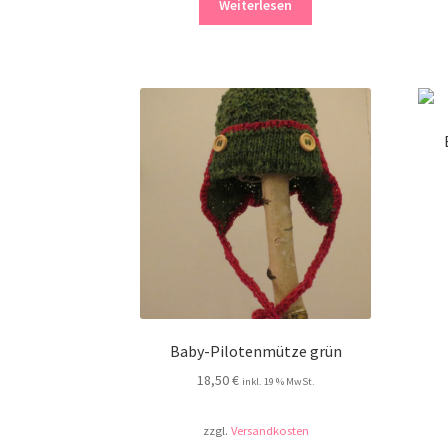
Weiterlesen
Baby-Pilotenmütze grün
18,50
€
inkl. 19 % MwSt.
zzgl.
Versandkosten