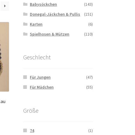
Babysöckchen
(143)
Donegal-Jäckchen & Pullis
(151)
Karten
(6)
Spielhosen & Mützen
(110)
Geschlecht
Für Jungen
(47)
Für Mädchen
(55)
lau
Größe
74
(1)