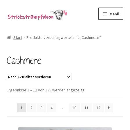
Zur
Zum
Menü
Navigation
Inhalt
springen
springen
Shop
Start
Produkte verschlagwortet mit „Cashmere“
Babysöckchen
Cashmere
Donegal-Jäckchen & Pullis
Spielhosen & Mützen
Nach
Ergebnisse 1 – 12 von 135 werden angezeigt
Karten
Aktualität
sortiert
Über Strickstrümpfchen
1
2
3
4
…
10
11
12
Service