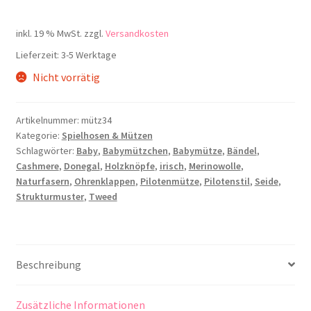
inkl. 19 % MwSt.
zzgl.
Versandkosten
Lieferzeit:
3-5 Werktage
Nicht vorrätig
Artikelnummer:
mütz34
Kategorie:
Spielhosen & Mützen
Schlagwörter:
Baby
,
Babymützchen
,
Babymütze
,
Bändel
,
Cashmere
,
Donegal
,
Holzknöpfe
,
irisch
,
Merinowolle
,
Naturfasern
,
Ohrenklappen
,
Pilotenmütze
,
Pilotenstil
,
Seide
,
Strukturmuster
,
Tweed
Beschreibung
Zusätzliche Informationen