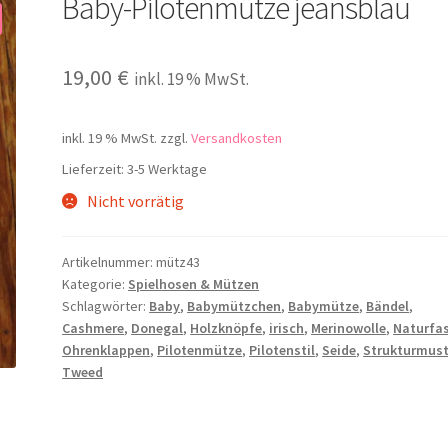
Baby-Pilotenmütze jeansblau
19,00
€
inkl. 19 % MwSt.
inkl. 19 % MwSt.
zzgl.
Versandkosten
Lieferzeit:
3-5 Werktage
Nicht vorrätig
Artikelnummer:
mütz43
Kategorie:
Spielhosen & Mützen
Schlagwörter:
Baby
,
Babymützchen
,
Babymütze
,
Bändel
,
Cashmere
,
Donegal
,
Holzknöpfe
,
irisch
,
Merinowolle
,
Naturfa
Ohrenklappen
,
Pilotenmütze
,
Pilotenstil
,
Seide
,
Strukturmust
Tweed