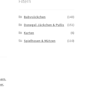
Filtern
Babysöckchen
(143)
Donegal-Jäckchen & Pullis
(151)
Karten
(6)
Spielhosen & Mützen
(110)
sern
,
er
,