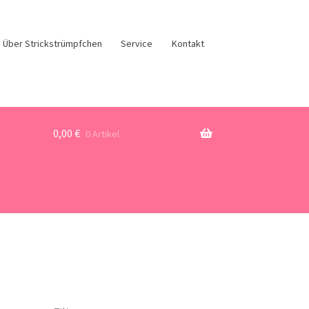
Über Strickstrümpfchen
Service
Kontakt
0,00
€
0 Artikel