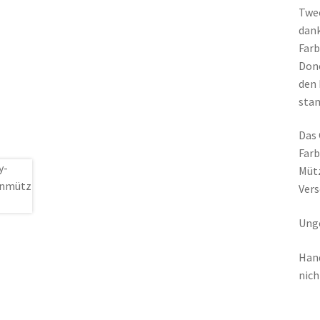
Twee
dank
Farb
Done
den 
stam
Das 
Farb
Mütz
Vers
Unge
Hand
nich