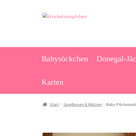
Zur
Zum
Navigation
Inhalt
springen
springen
Babysöckchen
Donegal-Jäc
Karten
Start
Spielhosen & Mützen
Baby-Pilotenmüt