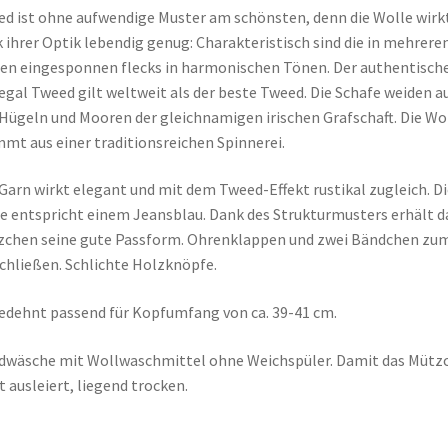
d ist ohne aufwendige Muster am schönsten, denn die Wolle wirk
 ihrer Optik lebendig genug: Charakteristisch sind die in mehrere
en eingesponnen flecks in harmonischen Tönen. Der authentisch
gal Tweed gilt weltweit als der beste Tweed. Die Schafe weiden a
Hügeln und Mooren der gleichnamigen irischen Grafschaft. Die Wo
mt aus einer traditionsreichen Spinnerei.
Garn wirkt elegant und mit dem Tweed-Effekt rustikal zugleich. Di
e entspricht einem Jeansblau. Dank des Strukturmusters erhält d
chen seine gute Passform. Ohrenklappen und zwei Bändchen zu
chließen. Schlichte Holzknöpfe.
dehnt passend für Kopfumfang von ca. 39-41 cm.
wäsche mit Wollwaschmittel ohne Weichspüler. Damit das Mütz
t ausleiert, liegend trocken.