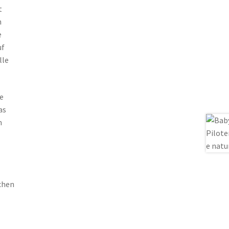
t
n
e
uf
lle
e
as
m
chen