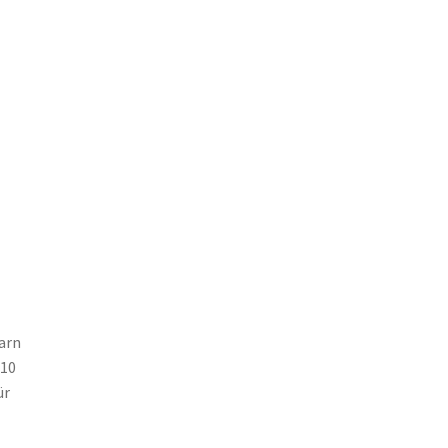
arn
 10
ür