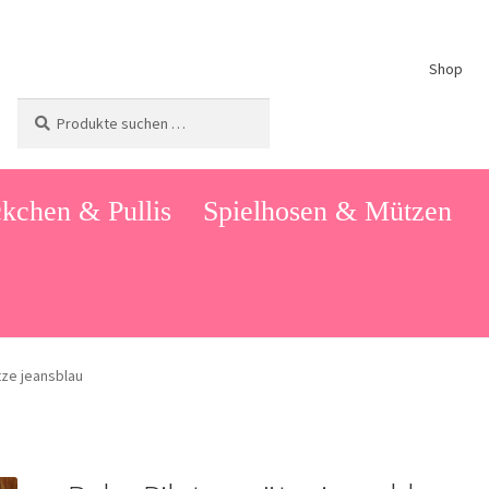
Shop
Suchen
Suchen
nach:
kchen & Pullis
Spielhosen & Mützen
ze jeansblau