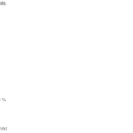
ide
,
0 %
irkt