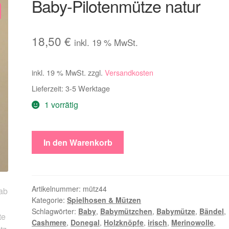
Baby-Pilotenmütze natur
18,50
€
inkl. 19 % MwSt.
inkl. 19 % MwSt.
zzgl.
Versandkosten
Lieferzeit:
3-5 Werktage
1 vorrätig
Baby-
In den Warenkorb
Pilotenmütze
natur
Menge
Artikelnummer:
mütz44
Kategorie:
Spielhosen & Mützen
Schlagwörter:
Baby
,
Babymützchen
,
Babymütze
,
Bändel
,
Cashmere
,
Donegal
,
Holzknöpfe
,
irisch
,
Merinowolle
,