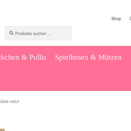
Shop
Suchen
Suchen
nach:
kchen & Pullis
Spielhosen & Mützen
ütze natur