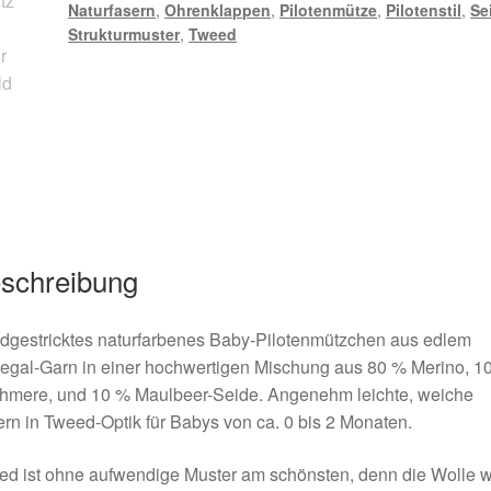
Naturfasern
,
Ohrenklappen
,
Pilotenmütze
,
Pilotenstil
,
Se
Strukturmuster
,
Tweed
schreibung
dgestricktes naturfarbenes Baby-Pilotenmützchen aus edlem
egal-Garn in einer hochwertigen Mischung aus 80 % Merino, 1
hmere, und 10 % Maulbeer-Seide. Angenehm leichte, weiche
rn in Tweed-Optik für Babys von ca. 0 bis 2 Monaten.
d ist ohne aufwendige Muster am schönsten, denn die Wolle w