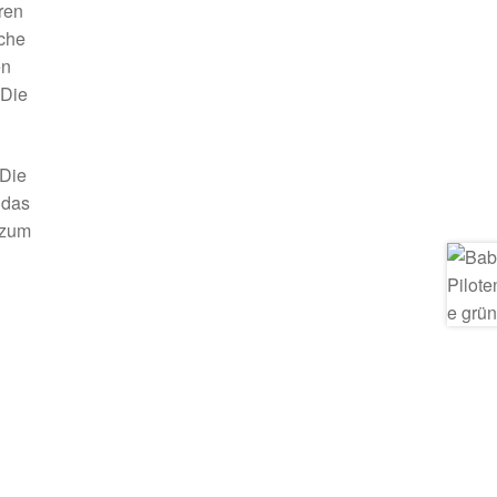
ren
che
en
 Die
 Die
 das
 zum