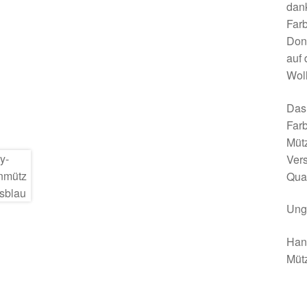
dank
Farb
Done
auf 
Woll
Das 
Farb
Müt
Vers
Qual
Ung
Han
Mütz