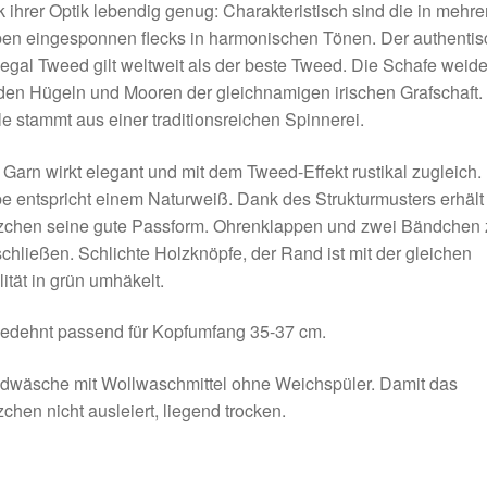
 ihrer Optik lebendig genug: Charakteristisch sind die in mehre
en eingesponnen flecks in harmonischen Tönen. Der authentis
gal Tweed gilt weltweit als der beste Tweed. Die Schafe weid
den Hügeln und Mooren der gleichnamigen irischen Grafschaft.
e stammt aus einer traditionsreichen Spinnerei.
Garn wirkt elegant und mit dem Tweed-Effekt rustikal zugleich.
e entspricht einem Naturweiß. Dank des Strukturmusters erhält
zchen seine gute Passform. Ohrenklappen und zwei Bändchen
chließen. Schlichte Holzknöpfe, der Rand ist mit der gleichen
ität in grün umhäkelt.
edehnt passend für Kopfumfang 35-37 cm.
dwäsche mit Wollwaschmittel ohne Weichspüler. Damit das
chen nicht ausleiert, liegend trocken.