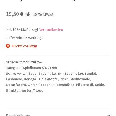
19,50
€
inkl. 19 % MwSt.
inkl. 19 % MwSt.
zzgl.
Versandkosten
Lieferzeit:
3-5 Werktage
Nicht vorrätig
Artikelnummer:
mütz54
Kategorie:
Spielhosen & Mützen
Schlagwörter:
Baby
,
Babymützchen
,
Babymütze
,
Bändel
,
Cashmere
,
Donegal
,
Holzknöpfe
,
irisch
,
Merinowolle
,
Naturfasern
,
Ohrenklappen
,
Pilotenmütze
,
Pilotenstil
,
Seide
,
Strukturmuster
,
Tweed
Beschreibung