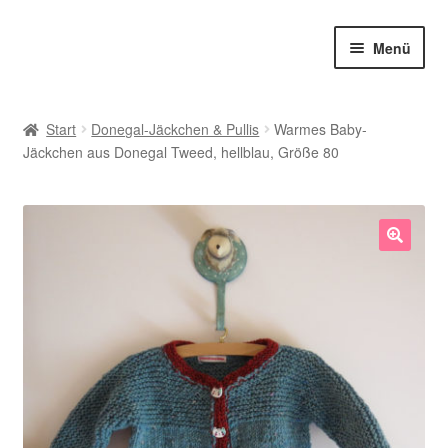
Zur
Zum
Menü
Navigation
Inhalt
springen
springen
Shop
Start
Donegal-Jäckchen & Pullis
Warmes Baby-
Jäckchen aus Donegal Tweed, hellblau, Größe 80
Babysöckchen
Donegal-Jäckchen & Pullis
Spielhosen & Mützen
🔍
Karten
Über Strickstrümpfchen
Service