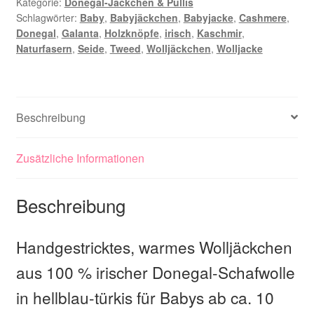
Kategorie:
Donegal-Jäckchen & Pullis
Schlagwörter:
Baby
,
Babyjäckchen
,
Babyjacke
,
Cashmere
,
Donegal
,
Galanta
,
Holzknöpfe
,
irisch
,
Kaschmir
,
Naturfasern
,
Seide
,
Tweed
,
Wolljäckchen
,
Wolljacke
Beschreibung
Zusätzliche Informationen
Beschreibung
Handgestricktes, warmes Wolljäckchen
aus 100 % irischer Donegal-Schafwolle
in hellblau-türkis für Babys ab ca. 10