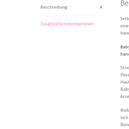
Be
Beschreibung
Selb
Zusätzliche Informationen
eine
hand
Baby
hand
Stri
Pass
Haut
Baby
Acce
Maße
sich
Bünd