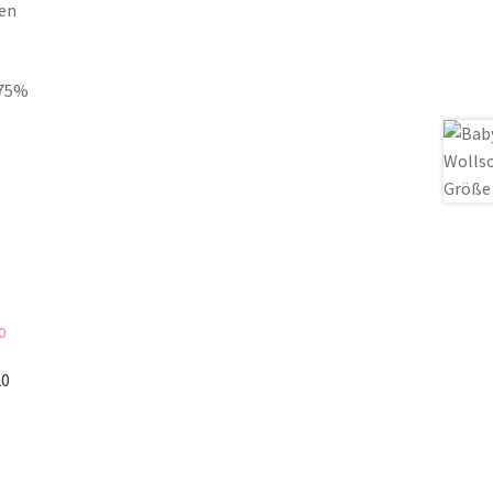
ken
(75%
20