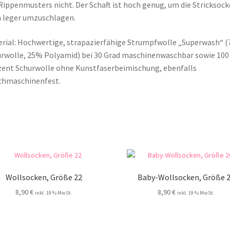
Rippenmusters nicht. Der Schaft ist hoch genug, um die Stricksoc
 leger umzuschlagen.
rial: Hochwertige, strapazierfähige Strumpfwolle „Superwash“ 
rwolle, 25% Polyamid) bei 30 Grad maschinenwaschbar sowie 100
ent Schurwolle ohne Kunstfaserbeimischung, ebenfalls
chmaschinenfest.
Wollsocken, Größe 22
Baby-Wollsocken, Größe 
8,90
€
8,90
€
inkl. 19 % MwSt.
inkl. 19 % MwSt.