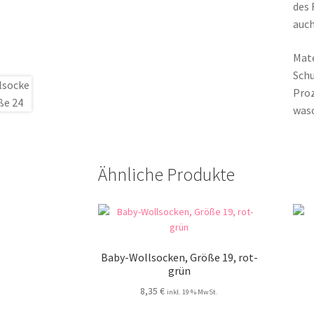
des 
auch
Mate
Schu
Proz
was
Ähnliche Produkte
Baby-Wollsocken, Größe 19, rot-
grün
8,35
€
inkl. 19 % MwSt.