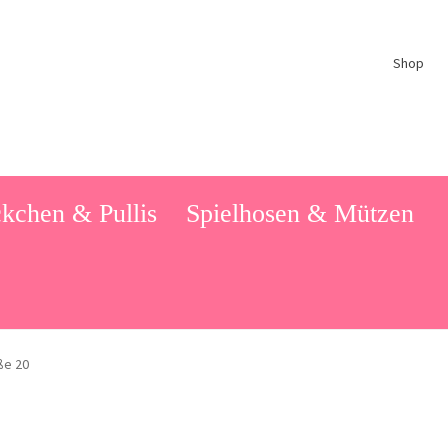
Shop
kchen & Pullis
Spielhosen & Mützen
ße 20