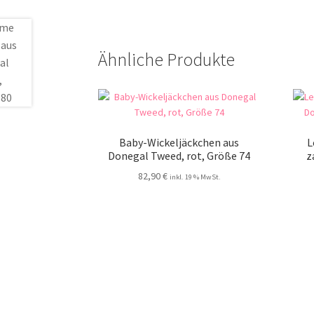
Ähnliche Produkte
Baby-Wickeljäckchen aus
L
Donegal Tweed, rot, Größe 74
z
82,90
€
inkl. 19 % MwSt.