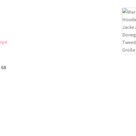
s
 68