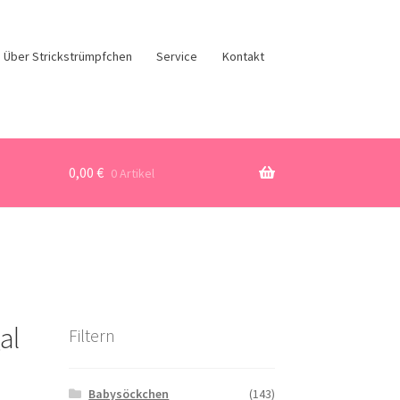
Über Strickstrümpfchen
Service
Kontakt
0,00
€
0 Artikel
al
Filtern
Babysöckchen
(143)