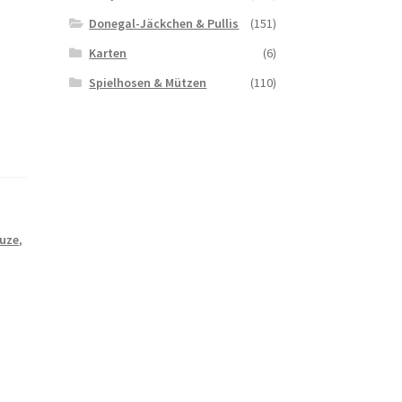
Donegal-Jäckchen & Pullis
(151)
Karten
(6)
Spielhosen & Mützen
(110)
uze
,