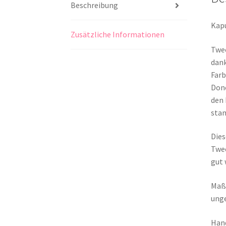
Beschreibung
Kapu
Zusätzliche Informationen
Twee
dank
Farb
Done
den 
stam
Dies
Twee
gut 
Maße
ung
Hand