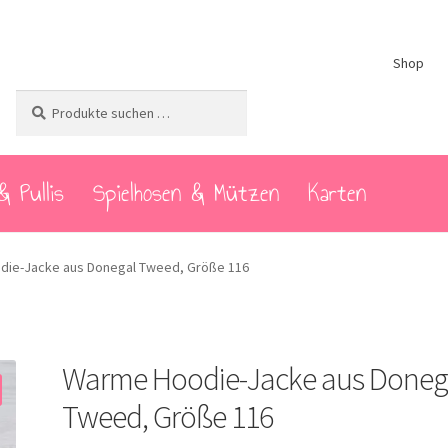
Shop
Suchen
Suchen
nach:
& Pullis
Spielhosen & Mützen
Karten
ie-Jacke aus Donegal Tweed, Größe 116
Warme Hoodie-Jacke aus Doneg
Tweed, Größe 116