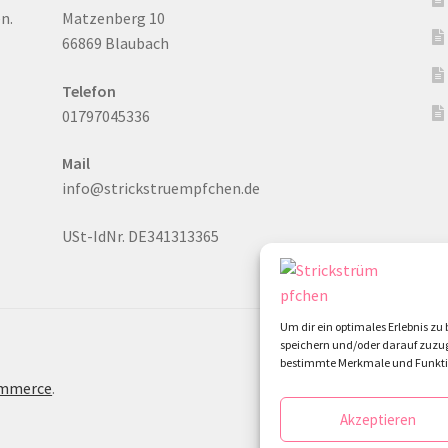
n.
Matzenberg 10
66869 Blaubach
Telefon
01797045336
Mail
info@strickstruempfchen.de
USt-IdNr. DE341313365
Um dir ein optimales Erlebnis z
speichern und/oder darauf zuzug
bestimmte Merkmale und Funktio
ommerce
.
Akzeptieren