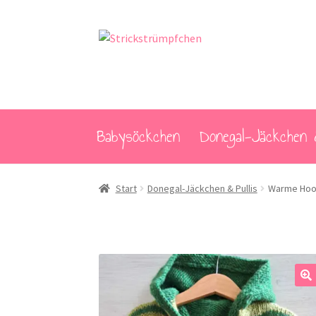
Zur
Zum
Navigation
Inhalt
springen
springen
Babysöckchen
Donegal-Jäckchen 
Start
Donegal-Jäckchen & Pullis
Warme Hood
🔍