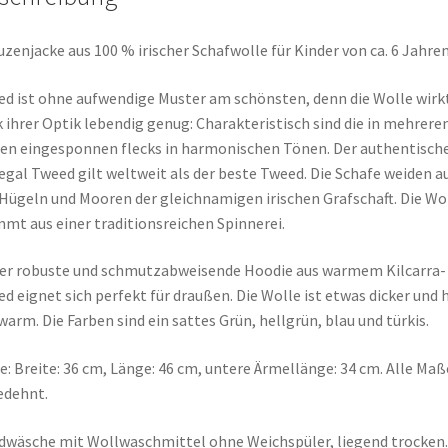
zenjacke aus 100 % irischer Schafwolle für Kinder von ca. 6 Jahre
d ist ohne aufwendige Muster am schönsten, denn die Wolle wirk
 ihrer Optik lebendig genug: Charakteristisch sind die in mehrere
en eingesponnen flecks in harmonischen Tönen. Der authentisch
gal Tweed gilt weltweit als der beste Tweed. Die Schafe weiden a
Hügeln und Mooren der gleichnamigen irischen Grafschaft. Die Wo
mt aus einer traditionsreichen Spinnerei.
er robuste und schmutzabweisende Hoodie aus warmem Kilcarra-
d eignet sich perfekt für draußen. Die Wolle ist etwas dicker und 
warm. Die Farben sind ein sattes Grün, hellgrün, blau und türkis.
: Breite: 36 cm, Länge: 46 cm, untere Ärmellänge: 34 cm. Alle Maß
edehnt.
wäsche mit Wollwaschmittel ohne Weichspüler, liegend trocken.