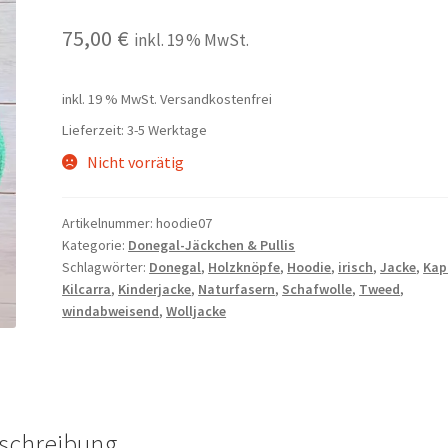
75,00
€
inkl. 19 % MwSt.
inkl. 19 % MwSt.
Versandkostenfrei
Lieferzeit:
3-5 Werktage
Nicht vorrätig
Artikelnummer:
hoodie07
Kategorie:
Donegal-Jäckchen & Pullis
Schlagwörter:
Donegal
,
Holzknöpfe
,
Hoodie
,
irisch
,
Jacke
,
Kap
Kilcarra
,
Kinderjacke
,
Naturfasern
,
Schafwolle
,
Tweed
,
windabweisend
,
Wolljacke
schreibung