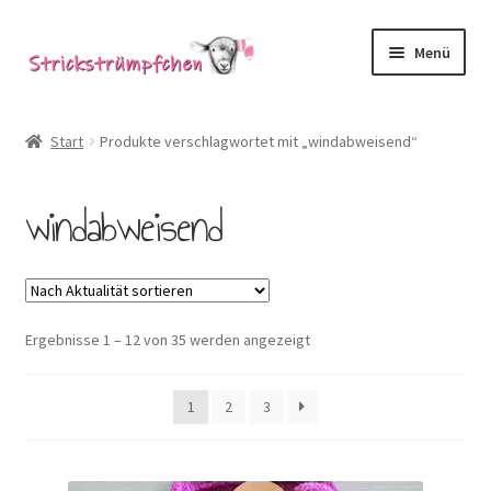
Zur
Zum
Menü
Navigation
Inhalt
springen
springen
Shop
Start
Produkte verschlagwortet mit „windabweisend“
Babysöckchen
windabweisend
Donegal-Jäckchen & Pullis
Spielhosen & Mützen
Nach
Ergebnisse 1 – 12 von 35 werden angezeigt
Karten
Aktualität
sortiert
Über Strickstrümpfchen
1
2
3
Service