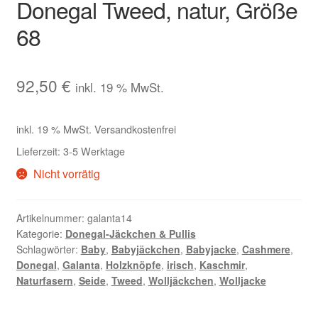
Donegal Tweed, natur, Größe
68
92,50
€
inkl. 19 % MwSt.
inkl. 19 % MwSt.
Versandkostenfrei
Lieferzeit:
3-5 Werktage
Nicht vorrätig
Artikelnummer:
galanta14
Kategorie:
Donegal-Jäckchen & Pullis
Schlagwörter:
Baby
,
Babyjäckchen
,
Babyjacke
,
Cashmere
,
Donegal
,
Galanta
,
Holzknöpfe
,
irisch
,
Kaschmir
,
Naturfasern
,
Seide
,
Tweed
,
Wolljäckchen
,
Wolljacke