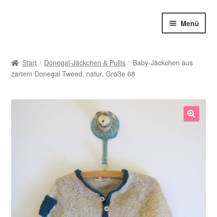
Zur
Zum
Menü
Navigation
Inhalt
springen
springen
Shop
Start
Donegal-Jäckchen & Pullis
Baby-Jäckchen aus
zartem Donegal Tweed, natur, Größe 68
Babysöckchen
Donegal-Jäckchen & Pullis
Spielhosen & Mützen
🔍
Karten
Über Strickstrümpfchen
Service