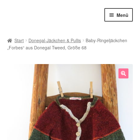
Zur
Zum
Menü
Navigation
Inhalt
springen
springen
Shop
Start
Donegal-Jäckchen & Pullis
Baby-Ringeljäckchen
„Forbes“ aus Donegal Tweed, Größe 68
Babysöckchen
Donegal-Jäckchen & Pullis
Spielhosen & Mützen
🔍
Karten
Über Strickstrümpfchen
Service