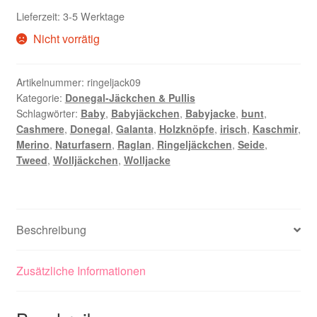
Lieferzeit:
3-5 Werktage
Nicht vorrätig
Artikelnummer:
ringeljack09
Kategorie:
Donegal-Jäckchen & Pullis
Schlagwörter:
Baby
,
Babyjäckchen
,
Babyjacke
,
bunt
,
Cashmere
,
Donegal
,
Galanta
,
Holzknöpfe
,
irisch
,
Kaschmir
,
Merino
,
Naturfasern
,
Raglan
,
Ringeljäckchen
,
Seide
,
Tweed
,
Wolljäckchen
,
Wolljacke
Beschreibung
Zusätzliche Informationen