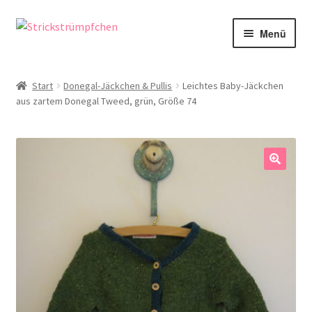
Zur
Zum
Menü
Navigation
Inhalt
springen
springen
Shop
Start
Donegal-Jäckchen & Pullis
Leichtes Baby-Jäckchen
aus zartem Donegal Tweed, grün, Größe 74
Babysöckchen
Donegal-Jäckchen & Pullis
Spielhosen & Mützen
🔍
Karten
Über Strickstrümpfchen
Service