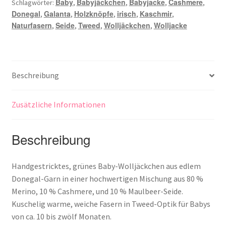
Baby
Babyjäckchen
Babyjacke
Cashmere
Schlagwörter:
,
,
,
,
Donegal
Galanta
Holzknöpfe
irisch
Kaschmir
,
,
,
,
,
Naturfasern
Seide
Tweed
Wolljäckchen
Wolljacke
,
,
,
,
Beschreibung
Zusätzliche Informationen
Beschreibung
Handgestricktes, grünes Baby-Wolljäckchen aus edlem
Donegal-Garn in einer hochwertigen Mischung aus 80 %
Merino, 10 % Cashmere, und 10 % Maulbeer-Seide.
Kuschelig warme, weiche Fasern in Tweed-Optik für Babys
von ca. 10 bis zwölf Monaten.