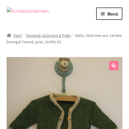
Zur
Zum
Menü
Navigation
Inhalt
springen
springen
Shop
Start
Donegal-Jäckchen & Pullis
Baby-Jäckchen aus zartem
Donegal Tweed, grün, Größe 62
Babysöckchen
Donegal-Jäckchen & Pullis
Spielhosen & Mützen
🔍
Karten
Über Strickstrümpfchen
Service