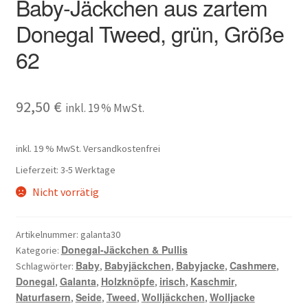
Baby-Jäckchen aus zartem
Donegal Tweed, grün, Größe
62
92,50
€
inkl. 19 % MwSt.
inkl. 19 % MwSt.
Versandkostenfrei
Lieferzeit:
3-5 Werktage
Nicht vorrätig
Artikelnummer:
galanta30
Donegal-Jäckchen & Pullis
Kategorie:
Baby
Babyjäckchen
Babyjacke
Cashmere
Schlagwörter:
,
,
,
,
Donegal
Galanta
Holzknöpfe
irisch
Kaschmir
,
,
,
,
,
Naturfasern
Seide
Tweed
Wolljäckchen
Wolljacke
,
,
,
,