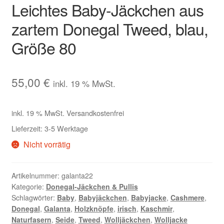
Leichtes Baby-Jäckchen aus
zartem Donegal Tweed, blau,
Größe 80
55,00
€
inkl. 19 % MwSt.
inkl. 19 % MwSt.
Versandkostenfrei
Lieferzeit:
3-5 Werktage
Nicht vorrätig
Artikelnummer:
galanta22
Kategorie:
Donegal-Jäckchen & Pullis
Schlagwörter:
Baby
,
Babyjäckchen
,
Babyjacke
,
Cashmere
,
Donegal
,
Galanta
,
Holzknöpfe
,
irisch
,
Kaschmir
,
Naturfasern
,
Seide
,
Tweed
,
Wolljäckchen
,
Wolljacke