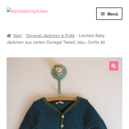
Zur
Zum
Menü
Navigation
Inhalt
springen
springen
Shop
Start
Donegal-Jäckchen & Pullis
Leichtes Baby-
Jäckchen aus zartem Donegal Tweed, blau, Größe 80
Babysöckchen
Donegal-Jäckchen & Pullis
Spielhosen & Mützen
🔍
Karten
Über Strickstrümpfchen
Service