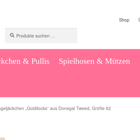
Shop
Suchen
Suchen
nach:
kchen & Pullis
Spielhosen & Mützen
geljäckchen „Goldilocks“ aus Donegal Tweed, Größe 62