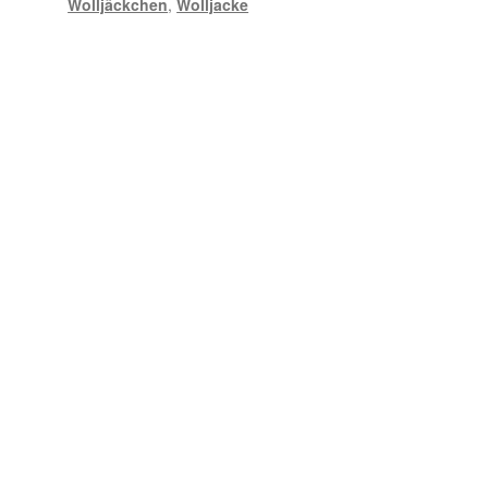
Wolljäckchen
,
Wolljacke