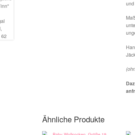
und 
Maße
unte
ung
Han
Jäck
(oh
Daz
anf
Ähnliche Produkte