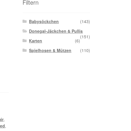
Filtern
Babysöckchen
(143)
Donegal-Jäckchen & Pullis
(151)
Karten
(6)
Spielhosen & Mützen
(110)
ir
,
ed
,