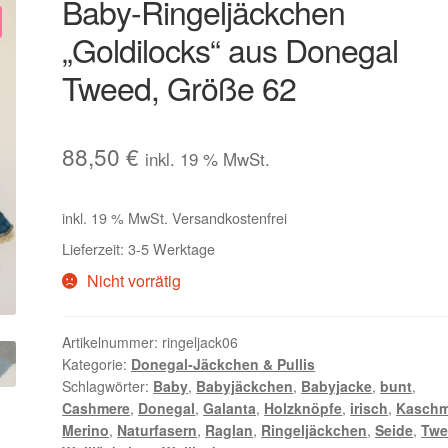
Baby-Ringeljäckchen
„Goldilocks“ aus Donegal
Tweed, Größe 62
88,50
€
inkl. 19 % MwSt.
inkl. 19 % MwSt.
Versandkostenfrei
Lieferzeit:
3-5 Werktage
Nicht vorrätig
Artikelnummer:
ringeljack06
Kategorie:
Donegal-Jäckchen & Pullis
Schlagwörter:
Baby
,
Babyjäckchen
,
Babyjacke
,
bunt
,
Cashmere
,
Donegal
,
Galanta
,
Holzknöpfe
,
irisch
,
Kaschm
Merino
,
Naturfasern
,
Raglan
,
Ringeljäckchen
,
Seide
,
Twe