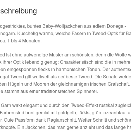
schreibung
dgestricktes, buntes Baby-Wolljäckchen aus edlem Donegal-
nogarn. Kuschelig warme, weiche Fasern in Tweed-Optik für B
ca. 1 bis 4 Monaten.
d ist ohne aufwendige Muster am schönsten, denn die Wolle w
 ihrer Optik lebendig genug: Charakteristisch sind die in mehre
en eingesponnen flecks in harmonischen Tönen. Der authentis
gal Tweed gilt weltweit als der beste Tweed. Die Schafe weid
den Hügeln und Mooren der gleichnamigen irischen Grafschaft.
e stammt aus einer traditionsreichen Spinnerei.
Garn wirkt elegant und durch den Tweed-Effekt rustikal zugleic
Farben sind bunt gemixt mit goldgelb, türkis, grün, ozeanblau 
r. Gute Passform dank Raglanschnitt. Weiter Schnitt und schön
knöpfe. Ein Jäckchen, das man gerne anzieht und das lange hä