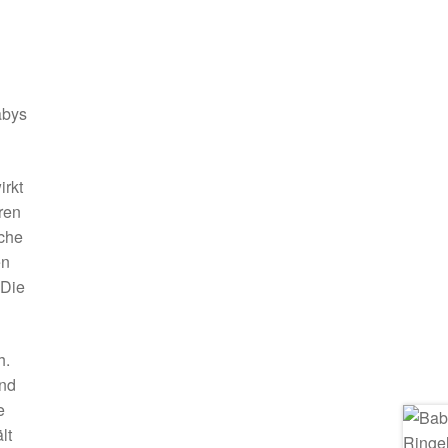
abys
irkt
ren
che
en
 Die
h.
und
e
lt