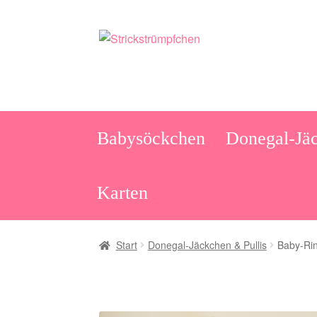
Zur
Zum
Navigation
Inhalt
springen
springen
Babysöckchen
Donegal-Jäc
Karten
Start
Donegal-Jäckchen & Pullis
Baby-Rin