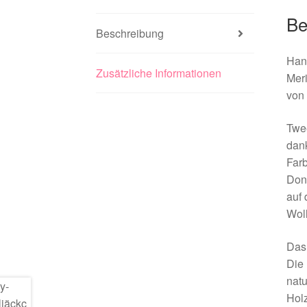
Be
Beschreibung
Han
Zusätzliche Informationen
Meri
von 
Twee
dank
Farb
Done
auf 
Woll
Das 
Die 
natu
Holz