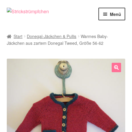
Zur
Zum
Menü
Navigation
Inhalt
springen
springen
Shop
Start
Donegal-Jäckchen & Pullis
Warmes Baby-
Jäckchen aus zartem Donegal Tweed, Größe 56-62
Babysöckchen
Donegal-Jäckchen & Pullis
Spielhosen & Mützen
🔍
Karten
Über Strickstrümpfchen
Service