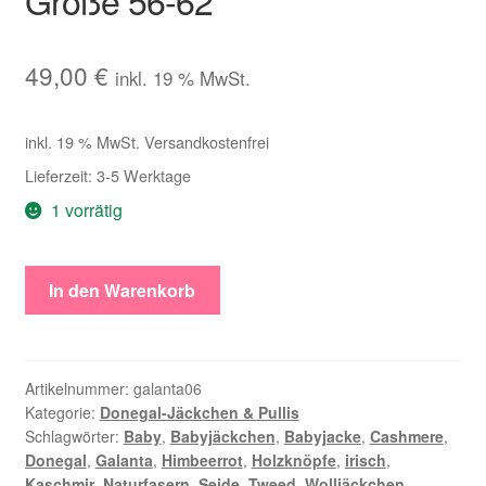
49,00
€
inkl. 19 % MwSt.
inkl. 19 % MwSt.
Versandkostenfrei
Lieferzeit:
3-5 Werktage
1 vorrätig
Warmes
In den Warenkorb
Baby-
Jäckchen
aus
zartem
Artikelnummer:
galanta06
Kategorie:
Donegal-Jäckchen & Pullis
Donegal
Schlagwörter:
Baby
,
Babyjäckchen
,
Babyjacke
,
Cashmere
,
Tweed,
Donegal
,
Galanta
,
Himbeerrot
,
Holzknöpfe
,
irisch
,
Größe
Kaschmir
,
Naturfasern
,
Seide
,
Tweed
,
Wolljäckchen
,