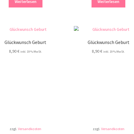
Weiterlesen
Weiterlesen
Glückwunsch Geburt
Glückwunsch Geburt
8,90
€
8,90
€
inkl. 19 % MwSt.
inkl. 19 % MwSt.
zzgl.
Versandkosten
zzgl.
Versandkosten