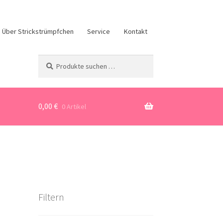
Über Strickstrümpfchen
Service
Kontakt
Suchen
Suchen
nach:
0,00
€
0 Artikel
Filtern