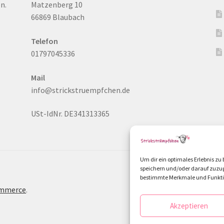
n.
Matzenberg 10
66869 Blaubach
Telefon
01797045336
Mail
info@strickstruempfchen.de
USt-IdNr. DE341313365
Um dir ein optimales Erlebnis z
speichern und/oder darauf zuzug
bestimmte Merkmale und Funktio
ommerce
.
Akzeptieren