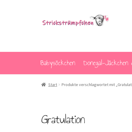
Zur
Zum
Navigation
Inhalt
springen
springen
Babysöckchen
Donegal-Jäckchen 
Start
Produkte verschlagwortet mit „Gratulat
Gratulation