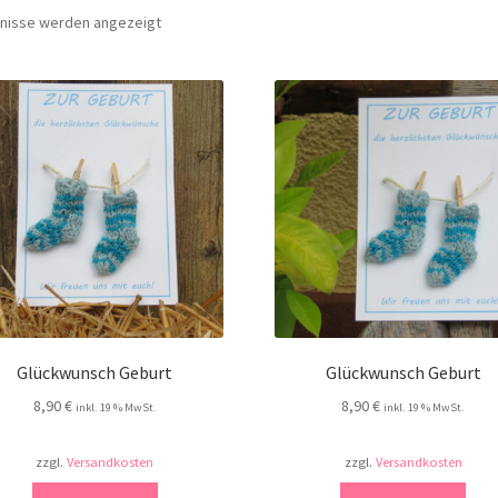
Nach
bnisse werden angezeigt
Aktualität
sortiert
Glückwunsch Geburt
Glückwunsch Geburt
8,90
€
8,90
€
inkl. 19 % MwSt.
inkl. 19 % MwSt.
zzgl.
Versandkosten
zzgl.
Versandkosten