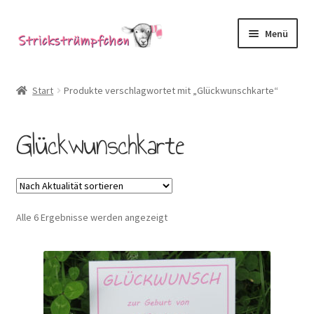
Zur
Zum
Menü
Navigation
Inhalt
springen
springen
Shop
Start
Produkte verschlagwortet mit „Glückwunschkarte“
Babysöckchen
Glückwunschkarte
Donegal-Jäckchen & Pullis
Spielhosen & Mützen
Nach
Alle 6 Ergebnisse werden angezeigt
Karten
Aktualität
sortiert
Über Strickstrümpfchen
Service