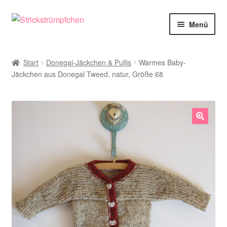
Zur
Zum
Menü
Navigation
Inhalt
springen
springen
Shop
Start
Donegal-Jäckchen & Pullis
Warmes Baby-
Jäckchen aus Donegal Tweed, natur, Größe 68
Babysöckchen
Donegal-Jäckchen & Pullis
Spielhosen & Mützen
🔍
Karten
Über Strickstrümpfchen
Service