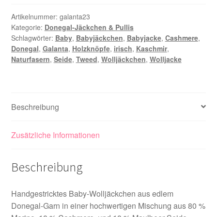
Artikelnummer:
galanta23
Kategorie:
Donegal-Jäckchen & Pullis
Schlagwörter:
Baby
,
Babyjäckchen
,
Babyjacke
,
Cashmere
,
Donegal
,
Galanta
,
Holzknöpfe
,
irisch
,
Kaschmir
,
Naturfasern
,
Seide
,
Tweed
,
Wolljäckchen
,
Wolljacke
Beschreibung
Zusätzliche Informationen
Beschreibung
Handgestricktes Baby-Wolljäckchen aus edlem
Donegal-Garn in einer hochwertigen Mischung aus 80 %