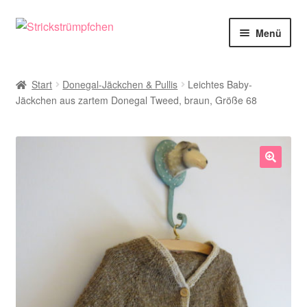
Zur
Zum
Menü
Navigation
Inhalt
springen
springen
Shop
Start
Donegal-Jäckchen & Pullis
Leichtes Baby-
Jäckchen aus zartem Donegal Tweed, braun, Größe 68
Babysöckchen
Donegal-Jäckchen & Pullis
Spielhosen & Mützen
🔍
Karten
Über Strickstrümpfchen
Service