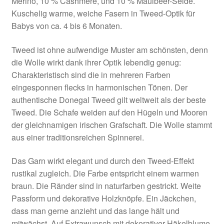
Merino, 10 % Cashmere, und 10 % Maulbeer-Seide.
Kuschelig warme, weiche Fasern in Tweed-Optik für
Babys von ca. 4 bis 6 Monaten.
Tweed ist ohne aufwendige Muster am schönsten, denn
die Wolle wirkt dank ihrer Optik lebendig genug:
Charakteristisch sind die in mehreren Farben
eingesponnen flecks in harmonischen Tönen. Der
authentische Donegal Tweed gilt weltweit als der beste
Tweed. Die Schafe weiden auf den Hügeln und Mooren
der gleichnamigen irischen Grafschaft. Die Wolle stammt
aus einer traditionsreichen Spinnerei.
Das Garn wirkt elegant und durch den Tweed-Effekt
rustikal zugleich. Die Farbe entspricht einem warmen
braun. Die Ränder sind in naturfarben gestrickt. Weite
Passform und dekorative Holzknöpfe. Ein Jäckchen,
dass man gerne anzieht und das lange hält und
mitwächst. Auf Extrawunsch mit dekorativer Häkelblume