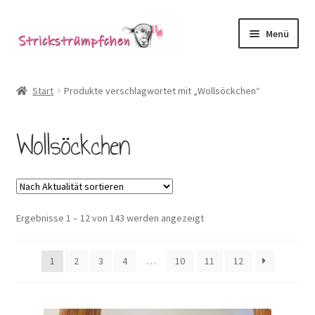
Zur
Zum
Menü
Navigation
Inhalt
springen
springen
Shop
Start
Produkte verschlagwortet mit „Wollsöckchen“
Babysöckchen
Wollsöckchen
Donegal-Jäckchen & Pullis
Spielhosen & Mützen
Nach
Ergebnisse 1 – 12 von 143 werden angezeigt
Karten
Aktualität
sortiert
Über Strickstrümpfchen
1
2
3
4
…
10
11
12
Service