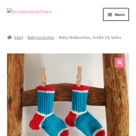
Zur
Zum
Menü
Navigation
Inhalt
springen
springen
Shop
Start
Babysöckchen
Baby-Wollsocken, Größe 19, türkis
Babysöckchen
Donegal-Jäckchen & Pullis
🔍
Spielhosen & Mützen
Karten
Über Strickstrümpfchen
Service