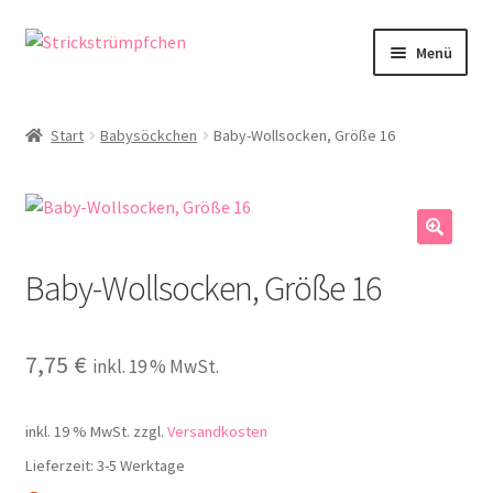
Zur
Zum
Menü
Navigation
Inhalt
springen
springen
Shop
Start
Babysöckchen
Baby-Wollsocken, Größe 16
Babysöckchen
Donegal-Jäckchen & Pullis
🔍
Baby-Wollsocken, Größe 16
Spielhosen & Mützen
Karten
7,75
€
inkl. 19 % MwSt.
Über Strickstrümpfchen
inkl. 19 % MwSt.
zzgl.
Versandkosten
Service
Lieferzeit:
3-5 Werktage