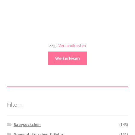
zzgl.
Versandkosten
Weiterlesen
Filtern
Babysöckchen
(143)
Donegal-Jäckchen & Pullis
(151)