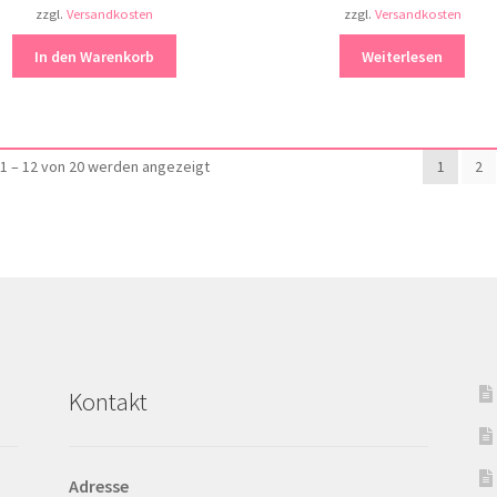
zzgl.
Versandkosten
zzgl.
Versandkosten
In den Warenkorb
Weiterlesen
Nach
1 – 12 von 20 werden angezeigt
1
2
Aktualität
sortiert
Kontakt
Adresse