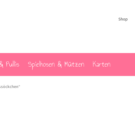
Shop
& Pullis
Spielhosen & Mützen
Karten
gssöckchen“