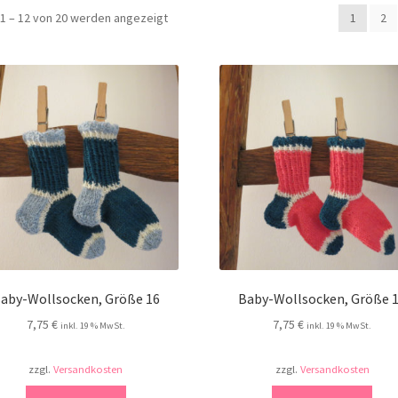
Nach
1 – 12 von 20 werden angezeigt
1
2
Aktualität
sortiert
aby-Wollsocken, Größe 16
Baby-Wollsocken, Größe 
7,75
€
7,75
€
inkl. 19 % MwSt.
inkl. 19 % MwSt.
zzgl.
Versandkosten
zzgl.
Versandkosten