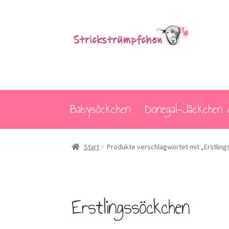
Zur
Zum
Navigation
Inhalt
springen
springen
Babysöckchen
Donegal-Jäckchen 
Start
Produkte verschlagwortet mit „Erstlin
Erstlingssöckchen