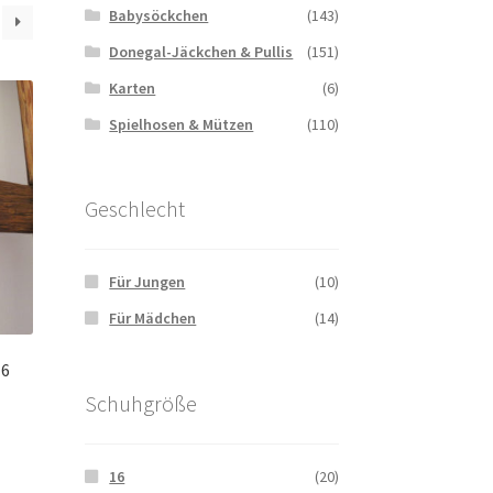
Babysöckchen
(143)
Donegal-Jäckchen & Pullis
(151)
Karten
(6)
Spielhosen & Mützen
(110)
Geschlecht
Für Jungen
(10)
Für Mädchen
(14)
16
Schuhgröße
16
(20)