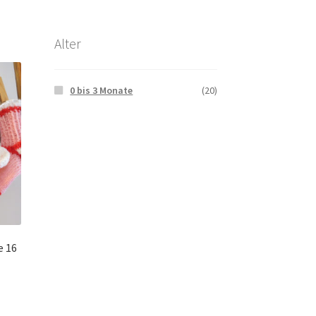
Alter
0 bis 3 Monate
(20)
e 16