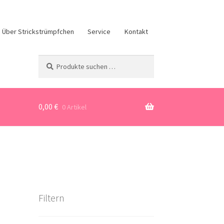
Über Strickstrümpfchen
Service
Kontakt
Suchen
Suchen
nach:
0,00
€
0 Artikel
Filtern