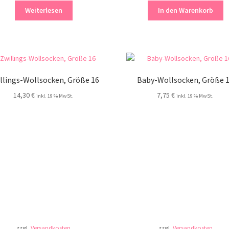
Weiterlesen
In den Warenkorb
llings-Wollsocken, Größe 16
Baby-Wollsocken, Größe 
14,30
€
7,75
€
inkl. 19 % MwSt.
inkl. 19 % MwSt.
zzgl.
Versandkosten
zzgl.
Versandkosten