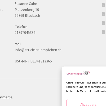
Susanne Cahn
n.
Matzenberg 10
66869 Blaubach
Telefon
01797045336
Mail
info@strickstruempfchen.de
USt-IdNr. DE341313365
Um dir ein optimales Erlebnis z
speichern und/oder darauf zuzug
bestimmte Merkmale und Funktio
ommerce
.
Akzeptieren