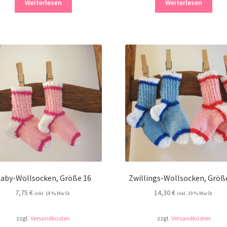
Weiterlesen
Weiterlesen
aby-Wollsocken, Größe 16
Zwillings-Wollsocken, Größ
7,75
€
14,30
€
inkl. 19 % MwSt.
inkl. 19 % MwSt.
zzgl.
Versandkosten
zzgl.
Versandkosten