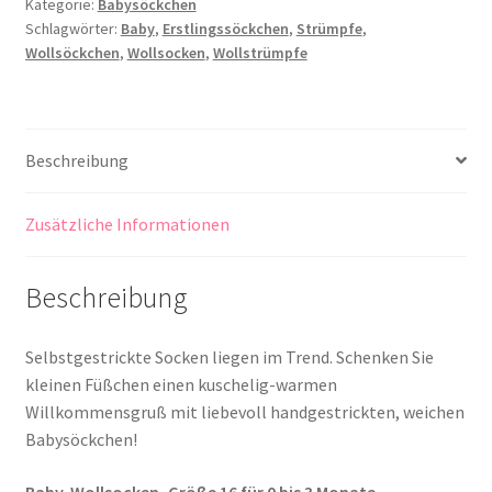
Kategorie:
Babysöckchen
Schlagwörter:
Baby
,
Erstlingssöckchen
,
Strümpfe
,
Wollsöckchen
,
Wollsocken
,
Wollstrümpfe
Beschreibung
Zusätzliche Informationen
Beschreibung
Selbstgestrickte Socken liegen im Trend. Schenken Sie
kleinen Füßchen einen kuschelig-warmen
Willkommensgruß mit liebevoll handgestrickten, weichen
Babysöckchen!
Baby-Wollsocken, Größe 16 für 0 bis 3 Monate –