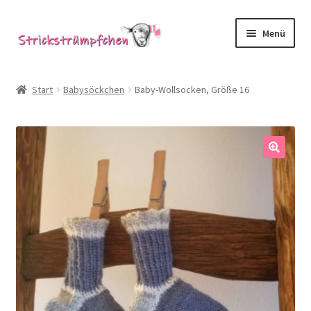
Zur
Zum
Menü
Navigation
Inhalt
springen
springen
Shop
Start
Babysöckchen
Baby-Wollsocken, Größe 16
Babysöckchen
Donegal-Jäckchen & Pullis
🔍
Spielhosen & Mützen
Karten
Über Strickstrümpfchen
Service