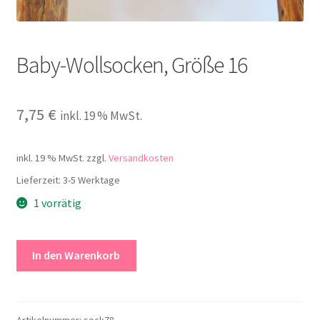
Kontakt
Baby-Wollsocken, Größe 16
7,75
€
inkl. 19 % MwSt.
inkl. 19 % MwSt.
zzgl.
Versandkosten
Lieferzeit:
3-5 Werktage
1 vorrätig
Baby-
In den Warenkorb
Wollsocken,
Größe
16
Menge