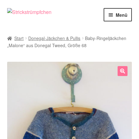
Zur
Zum
Menü
Navigation
Inhalt
springen
springen
Shop
Start
Donegal-Jäckchen & Pullis
Baby-Ringeljäckchen
„Malone“ aus Donegal Tweed, Größe 68
Babysöckchen
Donegal-Jäckchen & Pullis
Spielhosen & Mützen
🔍
Karten
Über Strickstrümpfchen
Service