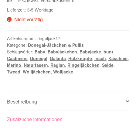
inkl. 19 % MwSt.
Versandkostenfrei
Lieferzeit:
3-5 Werktage
Nicht vorrätig
Artikelnummer:
ringeljack17
Kategorie:
Donegal-Jäckchen & Pullis
Schlagwörter:
Baby
,
Babyjäckchen
,
Babyjacke
,
bunt
,
Cashmere
,
Donegal
,
Galanta
,
Holzknöpfe
,
irisch
,
Kaschmir
,
Merino
,
Naturfasern
,
Raglan
,
Ringeljäckchen
,
Seide
,
Tweed
,
Wolljäckchen
,
Wolljacke
Beschreibung
Zusätzliche Informationen