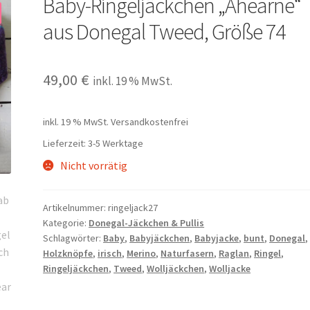
Baby-Ringeljäckchen „Ahearne“
aus Donegal Tweed, Größe 74
49,00
€
inkl. 19 % MwSt.
inkl. 19 % MwSt.
Versandkostenfrei
Lieferzeit:
3-5 Werktage
Nicht vorrätig
Artikelnummer:
ringeljack27
Kategorie:
Donegal-Jäckchen & Pullis
Schlagwörter:
Baby
,
Babyjäckchen
,
Babyjacke
,
bunt
,
Donegal
,
Holzknöpfe
,
irisch
,
Merino
,
Naturfasern
,
Raglan
,
Ringel
,
Ringeljäckchen
,
Tweed
,
Wolljäckchen
,
Wolljacke