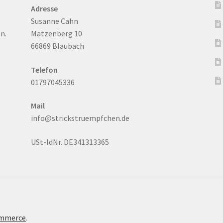
Adresse
Susanne Cahn
n.
Matzenberg 10
66869 Blaubach
Telefon
01797045336
Mail
info@strickstruempfchen.de
USt-IdNr. DE341313365
ommerce
.