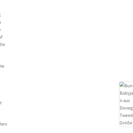
t
n
e
uf
lle
Die
e
chen