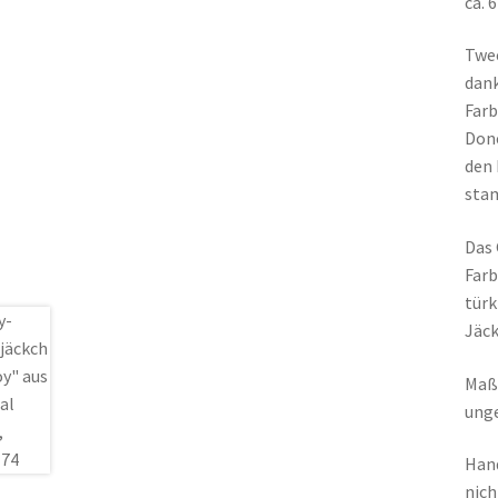
ca. 
Twee
dank
Farb
Done
den 
stam
Das 
Farb
türk
Jäck
Maße
ung
Hand
nich