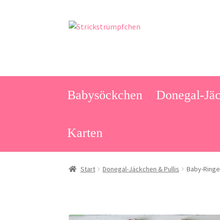
Zur
Zum
Navigation
Inhalt
springen
springen
Babysöckchen
Donegal-Jäc
Karten
Start
Donegal-Jäckchen & Pullis
Baby-Ringe