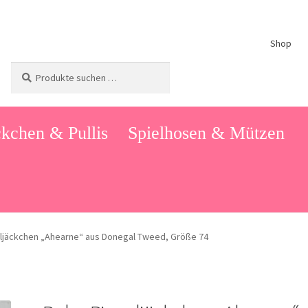
Shop
Suchen
Suchen
nach:
kchen & Pullis
Spielhosen & Mützen
ljäckchen „Ahearne“ aus Donegal Tweed, Größe 74