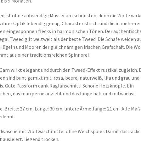
6 bis 9 Monaten.
d ist ohne aufwendige Muster am schönsten, denn die Wolle wirk
 ihrer Optik lebendig genug: Charakteristisch sind die in mehrere
en eingesponnen flecks in harmonischen Tönen. Der authentisch
gal Tweed gilt weltweit als der beste Tweed. Die Schafe weiden a
Hügeln und Mooren der gleichnamigen irischen Grafschaft. Die Wo
mt aus einer traditionsreichen Spinnerei.
Garn wirkt elegant und durch den Tweed-Effekt rustikal zugleich. 
en sind bunt gemixt mit rosa, beere, naturweiß, lila und grau und
is. Gute Passform dank Raglanschnitt. Schöne Holzknöpfe. Ein
chen, das man gerne anzieht und das lange hält und mitwächst.
: Breite: 27 cm, Länge: 30 cm, untere Ärmellänge: 21 cm. Alle Maß
edehnt.
wäsche mit Wollwaschmittel ohne Weichspüler. Damit das Jäck
t ausleiert, liegend trocken.