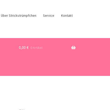
Über Strickstrümpfchen
Service
Kontakt
0,00
€
0 Artikel