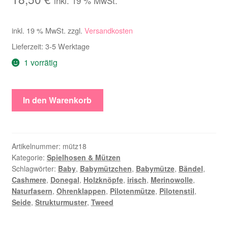
inkl. 19 % MwSt.
inkl. 19 % MwSt.
zzgl.
Versandkosten
Lieferzeit:
3-5 Werktage
1 vorrätig
Baby-
In den Warenkorb
Pilotenmütze
natur
Menge
Artikelnummer:
mütz18
Kategorie:
Spielhosen & Mützen
Schlagwörter:
Baby
,
Babymützchen
,
Babymütze
,
Bändel
,
Cashmere
,
Donegal
,
Holzknöpfe
,
irisch
,
Merinowolle
,
Naturfasern
,
Ohrenklappen
,
Pilotenmütze
,
Pilotenstil
,
Seide
,
Strukturmuster
,
Tweed