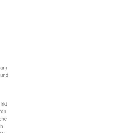
,
Garn
 und
irkt
ren
che
en