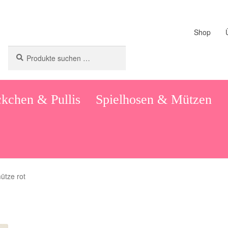
Shop
Suchen
Suchen
nach:
kchen & Pullis
Spielhosen & Mützen
ütze rot