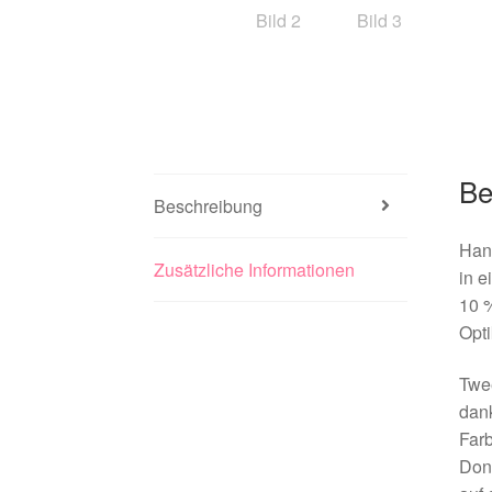
Be
Beschreibung
Han
Zusätzliche Informationen
in 
10 
Opti
Twee
dank
Farb
Done