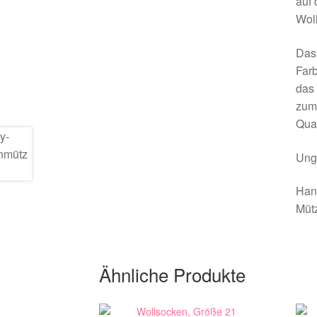
auf 
Woll
Das 
Farb
das
zum 
Qual
Ung
Han
Mütz
Ähnliche Produkte