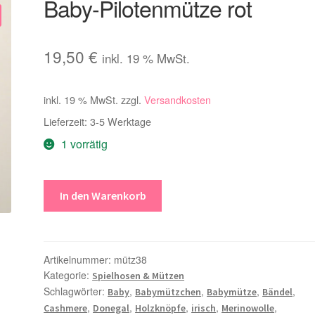
Baby-Pilotenmütze rot
19,50
€
inkl. 19 % MwSt.
inkl. 19 % MwSt.
zzgl.
Versandkosten
Lieferzeit:
3-5 Werktage
1 vorrätig
Baby-
In den Warenkorb
Pilotenmütze
rot
Menge
Artikelnummer:
mütz38
Kategorie:
Spielhosen & Mützen
Schlagwörter:
,
,
,
,
Baby
Babymützchen
Babymütze
Bändel
,
,
,
,
,
Cashmere
Donegal
Holzknöpfe
irisch
Merinowolle