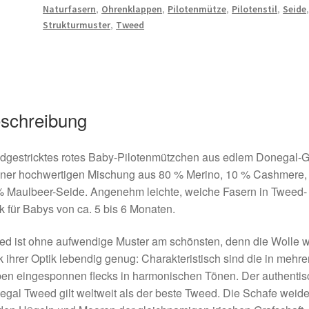
,
,
,
,
Naturfasern
Ohrenklappen
Pilotenmütze
Pilotenstil
Seide
,
Strukturmuster
Tweed
schreibung
dgestricktes rotes Baby-Pilotenmützchen aus edlem Donegal-
einer hochwertigen Mischung aus 80 % Merino, 10 % Cashmere,
% Maulbeer-Seide. Angenehm leichte, weiche Fasern in Tweed-
k für Babys von ca. 5 bis 6 Monaten.
d ist ohne aufwendige Muster am schönsten, denn die Wolle w
 ihrer Optik lebendig genug: Charakteristisch sind die in mehre
en eingesponnen flecks in harmonischen Tönen. Der authentis
gal Tweed gilt weltweit als der beste Tweed. Die Schafe weid