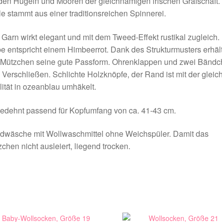
den Hügeln und Mooren der gleichnamigen irischen Grafschaft.
e stammt aus einer traditionsreichen Spinnerei.
Garn wirkt elegant und mit dem Tweed-Effekt rustikal zugleich.
e entspricht einem Himbeerrot. Dank des Strukturmusters erhäl
 Mützchen seine gute Passform. Ohrenklappen und zwei Bänd
Verschließen. Schlichte Holzknöpfe, der Rand ist mit der gleic
ität in ozeanblau umhäkelt.
edehnt passend für Kopfumfang von ca. 41-43 cm.
dwäsche mit Wollwaschmittel ohne Weichspüler. Damit das
chen nicht ausleiert, liegend trocken.