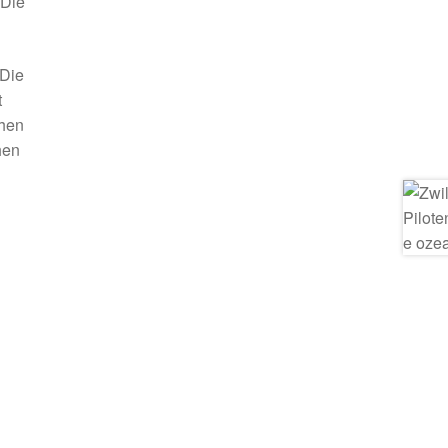
 Die
 Die
t
chen
hen