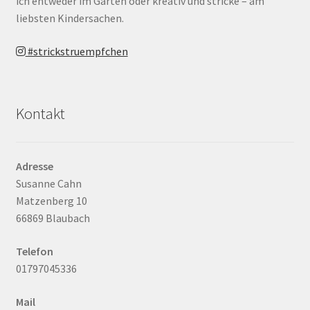
ich entweder im Garten oder kreativ und stricke – am
liebsten Kindersachen.
#strickstruempfchen
Kontakt
Adresse
Susanne Cahn
Matzenberg 10
66869 Blaubach
Telefon
01797045336
Mail