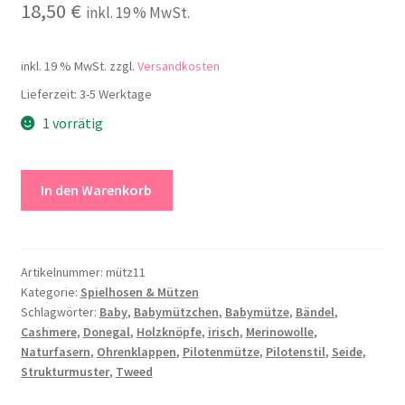
18,50
€
inkl. 19 % MwSt.
inkl. 19 % MwSt.
zzgl.
Versandkosten
Lieferzeit:
3-5 Werktage
1 vorrätig
Baby-
In den Warenkorb
Pilotenmütze
ozeanblau
Menge
Artikelnummer:
mütz11
Kategorie:
Spielhosen & Mützen
Schlagwörter:
Baby
,
Babymützchen
,
Babymütze
,
Bändel
,
Cashmere
,
Donegal
,
Holzknöpfe
,
irisch
,
Merinowolle
,
Naturfasern
,
Ohrenklappen
,
Pilotenmütze
,
Pilotenstil
,
Seide
,
Strukturmuster
,
Tweed