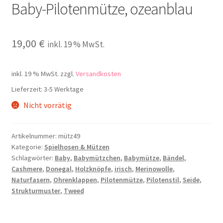
Baby-Pilotenmütze, ozeanblau
19,00
€
inkl. 19 % MwSt.
inkl. 19 % MwSt.
zzgl.
Versandkosten
Lieferzeit:
3-5 Werktage
Nicht vorrätig
Artikelnummer:
mütz49
Kategorie:
Spielhosen & Mützen
Schlagwörter:
Baby
,
Babymützchen
,
Babymütze
,
Bändel
,
Cashmere
,
Donegal
,
Holzknöpfe
,
irisch
,
Merinowolle
,
Naturfasern
,
Ohrenklappen
,
Pilotenmütze
,
Pilotenstil
,
Seide
,
Strukturmuster
,
Tweed