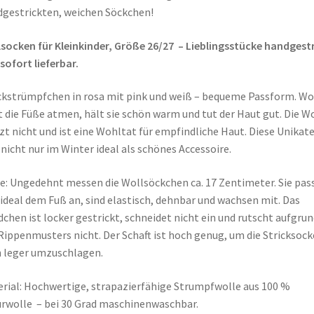
gestrickten, weichen Söckchen!
socken für Kleinkinder, Größe 26/27 – Lieblingsstücke handgest
sofort lieferbar.
ckstrümpfchen in rosa mit pink und weiß – bequeme Passform. Wo
t die Füße atmen, hält sie schön warm und tut der Haut gut. Die W
zt nicht und ist eine Wohltat für empfindliche Haut. Diese Unikat
 nicht nur im Winter ideal als schönes Accessoire.
: Ungedehnt messen die Wollsöckchen ca. 17 Zentimeter. Sie pas
 ideal dem Fuß an, sind elastisch, dehnbar und wachsen mit. Das
chen ist locker gestrickt, schneidet nicht ein und rutscht aufgrun
Rippenmusters nicht. Der Schaft ist hoch genug, um die Stricksoc
 leger umzuschlagen.
rial: Hochwertige, strapazierfähige Strumpfwolle aus 100 %
rwolle – bei 30 Grad maschinenwaschbar.