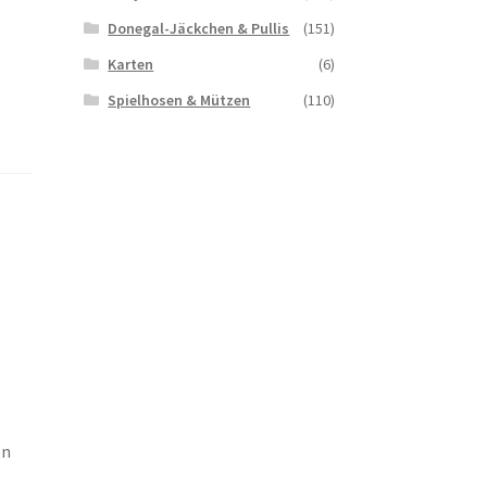
Donegal-Jäckchen & Pullis
(151)
Karten
(6)
Spielhosen & Mützen
(110)
,
en