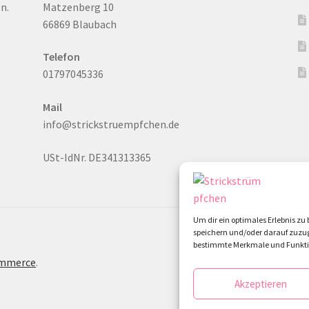
n.
Matzenberg 10
66869 Blaubach
Telefon
01797045336
Mail
info@strickstruempfchen.de
USt-IdNr. DE341313365
Um dir ein optimales Erlebnis z
speichern und/oder darauf zuzug
bestimmte Merkmale und Funktio
ommerce
.
Akzeptieren