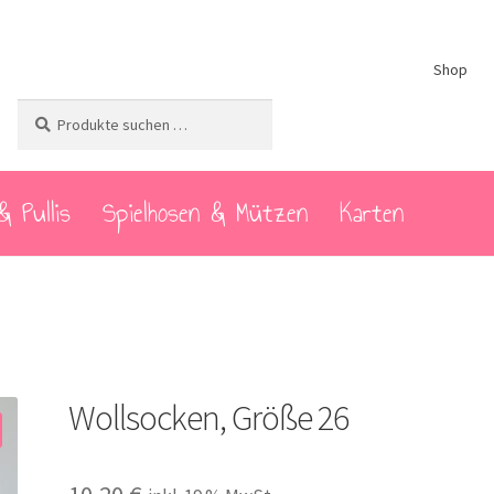
Shop
Suchen
Suchen
nach:
& Pullis
Spielhosen & Mützen
Karten
Wollsocken, Größe 26
10,20
€