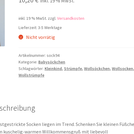
inkl. 19 % MwSt.
inkl. 19 % MwSt.
zzgl.
Versandkosten
Lieferzeit:
3-5 Werktage
Nicht vorrätig
Artikelnummer:
sock94
Kategorie:
Babysöckchen
Schlagwörter:
Kleinkind
,
Strümpfe
,
Wollsöckchen
,
Wollsocken
Wollstrümpfe
schreibung
stgestrickte Socken liegen im Trend. Schenken Sie kleinen Füßch
n kuschelig-warmen Willkommensgruß mit liebevoll