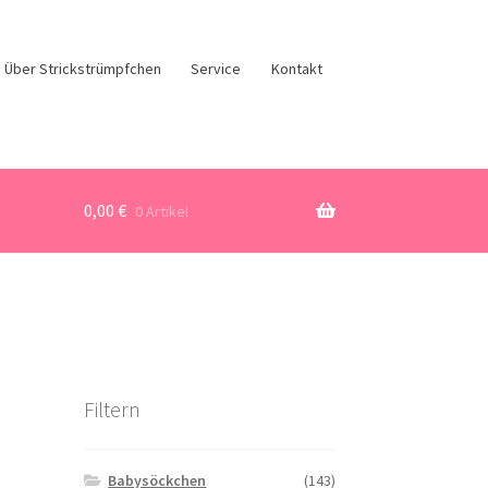
Über Strickstrümpfchen
Service
Kontakt
0,00
€
0 Artikel
Filtern
Babysöckchen
(143)