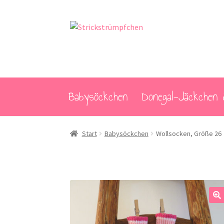
Zur
Zum
Navigation
Inhalt
springen
springen
Babysöckchen
Donegal-Jäckchen 
Start
Babysöckchen
Wollsocken, Größe 26
🔍