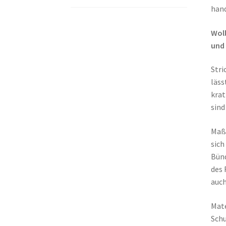
hand
Woll
und 
Stri
läss
krat
sind
Maße
sich
Bünd
des 
auch
Mate
Schu