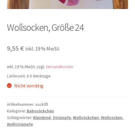
Kontakt
Wollsocken, Größe 24
9,55
€
inkl. 19 % MwSt.
inkl. 19 % MwSt.
zzgl.
Versandkosten
Lieferzeit:
3-5 Werktage
Nicht vorrätig
Artikelnummer:
sock95
Kategorie:
Babysöckchen
Schlagwörter:
Kleinkind
,
Strümpfe
,
Wollsöckchen
,
Wollsocken
,
Wollstrümpfe