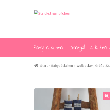
Zur
Zum
Navigation
Inhalt
springen
springen
Babysöckchen
Donegal-Jäckchen 
Start
Babysöckchen
Wollsocken, Größe 22,
🔍