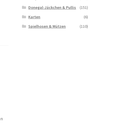
Donegal-Jäckchen & Pullis
(151)
Karten
(6)
Spielhosen & Mützen
(110)
en