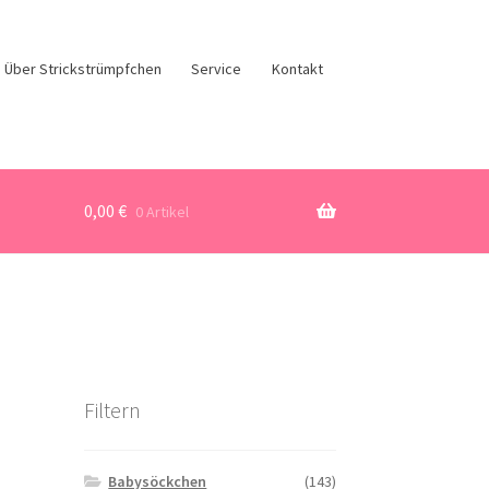
Über Strickstrümpfchen
Service
Kontakt
0,00
€
0 Artikel
Filtern
Babysöckchen
(143)