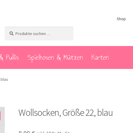
Shop
Suchen
Suchen
nach:
& Pullis
Spielhosen & Mützen
Karten
 blau
Wollsocken, Größe 22, blau
8,90
€