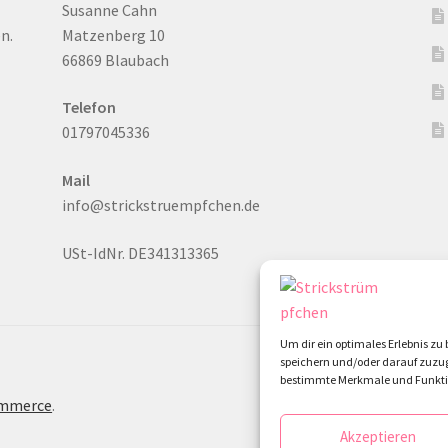
Susanne Cahn
n.
Matzenberg 10
66869 Blaubach
Telefon
01797045336
Mail
info@strickstruempfchen.de
USt-IdNr. DE341313365
Um dir ein optimales Erlebnis z
speichern und/oder darauf zuzug
bestimmte Merkmale und Funktio
ommerce
.
Akzeptieren