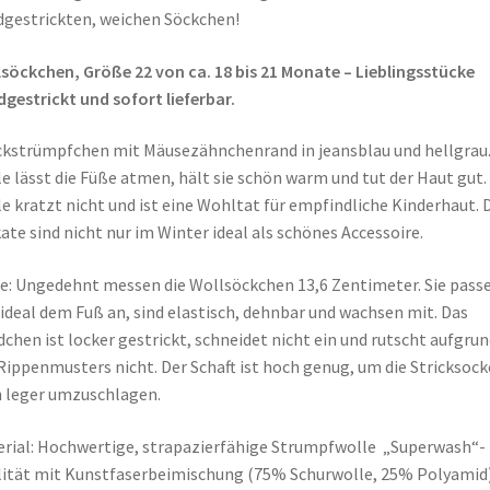
gestrickten, weichen Söckchen!
söckchen, Größe 22 von ca. 18 bis 21 Monate – Lieblingsstücke
gestrickt und sofort lieferbar.
ckstrümpfchen mit Mäusezähnchenrand in jeansblau und hellgrau
e lässt die Füße atmen, hält sie schön warm und tut der Haut gut.
e kratzt nicht und ist eine Wohltat für empfindliche Kinderhaut. 
ate sind nicht nur im Winter ideal als schönes Accessoire.
: Ungedehnt messen die Wollsöckchen 13,6 Zentimeter. Sie pass
 ideal dem Fuß an, sind elastisch, dehnbar und wachsen mit. Das
chen ist locker gestrickt, schneidet nicht ein und rutscht aufgrun
Rippenmusters nicht. Der Schaft ist hoch genug, um die Stricksoc
 leger umzuschlagen.
rial: Hochwertige, strapazierfähige Strumpfwolle „Superwash“-
ität mit Kunstfaserbeimischung (75% Schurwolle, 25% Polyamid)