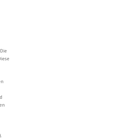
.
 Die
Diese
en
d
ken
.