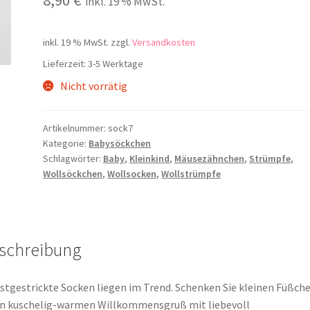
inkl. 19 % MwSt.
inkl. 19 % MwSt.
zzgl.
Versandkosten
Lieferzeit:
3-5 Werktage
Nicht vorrätig
Artikelnummer:
sock7
Kategorie:
Babysöckchen
Schlagwörter:
Baby
,
Kleinkind
,
Mäusezähnchen
,
Strümpfe
,
Wollsöckchen
,
Wollsocken
,
Wollstrümpfe
schreibung
stgestrickte Socken liegen im Trend. Schenken Sie kleinen Füßch
n kuschelig-warmen Willkommensgruß mit liebevoll