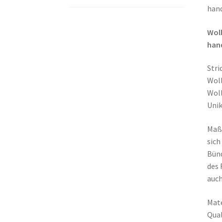
hand
Woll
hand
Stri
Woll
Woll
Unik
Maße
sich
Bünd
des 
auch
Mate
Qual