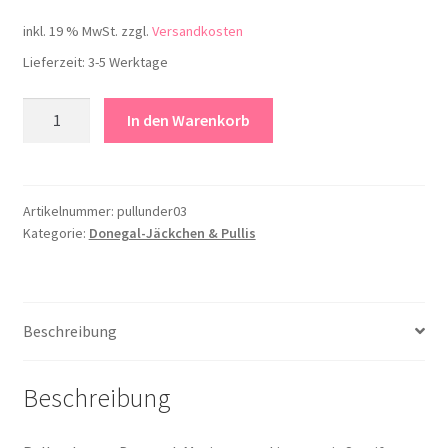
inkl. 19 % MwSt.
zzgl.
Versandkosten
Lieferzeit:
3-5 Werktage
Pullunder
In den Warenkorb
mit
Streifen,
Größe
80
Artikelnummer:
pullunder03
Kategorie:
Donegal-Jäckchen & Pullis
Menge
Beschreibung
Beschreibung